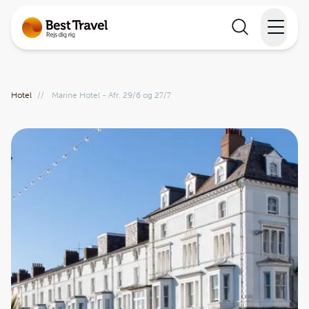
Rejser
Hotel
//
Marine Hotel - Afr. 29/6 og 27/7
Lande
Rejsekalender
Inspiration
Information
Min Rejse