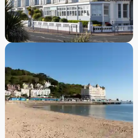
Marine Hotel - Llandudno
Ved afrejse 29/6 og 27/7
Charmerende hotel med fremragende beliggenhed
ud mod strandpromenaden i feriebyen Llandudno.