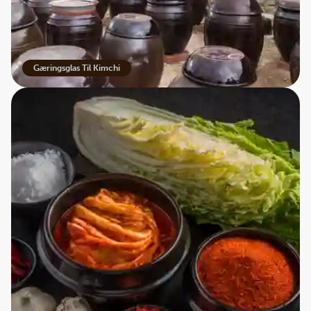
Gæringsglas Til Kimchi
Fra vinterforråd til gastronomisk kunst
Historien om kimchi går årtusinder tilbage. Oprindeligt
opstod behovet for fermentering som en måde at
konservere grøntsager i vintermånederne. Kimchi er i dag
et kulturelt symbol og et gastronomisk håndværk, hvor
hver region – og nærmest hver familie – har deres egen
opskrift. I gamle dage samledes hele landsbyer i
november måned til den årlige kimjang, hvor store
mængder kål blev vasket, krydret og lagt i lerkrukker til
fermentering. En levende tradition, der i dag er optaget på