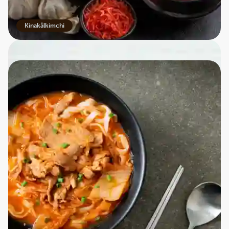
UNESCOs liste over immateriel kulturarv.
Kinakålkimchi