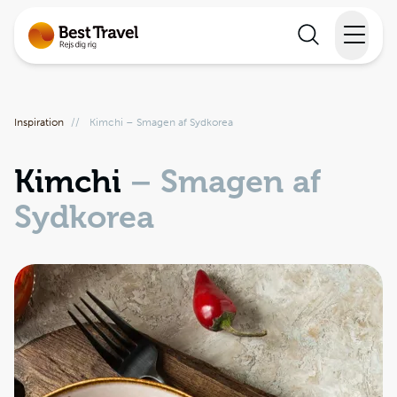
Rejser
Inspiration
//
Kimchi – Smagen af Sydkorea
Lande
Kimchi
– Smagen af
Rejsekalender
Sydkorea
Inspiration
Information
Min Rejse