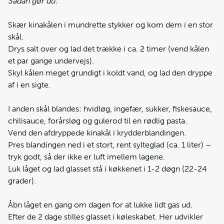
Sådan gør du:
Skær kinakålen i mundrette stykker og kom dem i en stor
skål.
Drys salt over og lad det trække i ca. 2 timer (vend kålen
et par gange undervejs).
Skyl kålen meget grundigt i koldt vand, og lad den dryppe
af i en sigte.
I anden skål blandes: hvidløg, ingefær, sukker, fiskesauce,
chilisauce, forårsløg og gulerod til en rødlig pasta.
Vend den afdryppede kinakål i krydderblandingen.
Pres blandingen ned i et stort, rent sylteglad (ca. 1 liter) –
tryk godt, så der ikke er luft imellem lagene.
Luk låget og lad glasset stå i køkkenet i 1-2 døgn (22-24
grader).
Åbn låget en gang om dagen for at lukke lidt gas ud.
Efter de 2 dage stilles glasset i køleskabet. Her udvikler