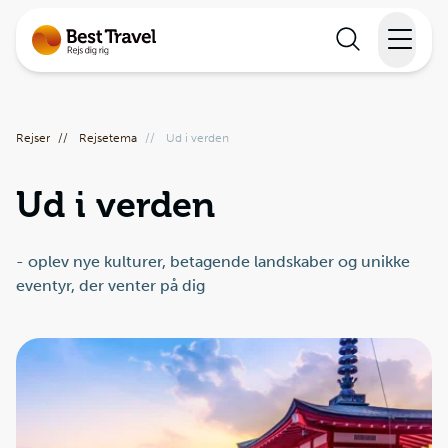
Rejser
Rejser
//
Rejsetema
//
Ud i verden
Lande
Ud i verden
Rejsekalender
Inspiration
- oplev nye kulturer, betagende landskaber og unikke
eventyr, der venter på dig
Information
Min Rejse