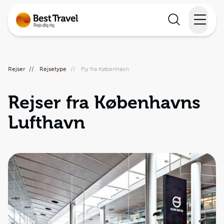
Rejser
Rejser
//
Rejsetype
//
Fly fra København
Lande
Rejser fra Københavns
Rejsekalender
Lufthavn
Inspiration
Information
Min Rejse