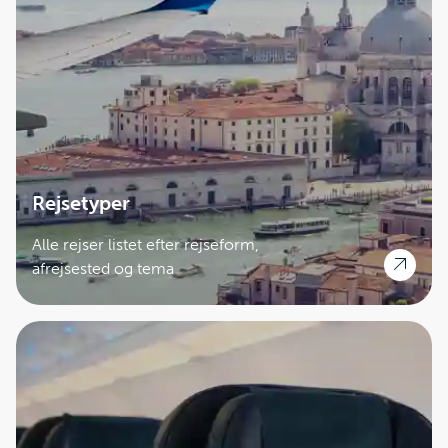
Rejsetyper
Alle rejser listet efter rejseform,
afrejsested og tema