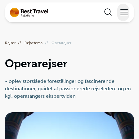
Rejser
Rejser
//
Rejsetema
//
Operarejser
Lande
Operarejser
Rejsekalender
Inspiration
- oplev storslåede forestillinger og fascinerende
destinationer, guidet af passionerede rejseledere og en
kgl. operasangers ekspertviden
Information
Min Rejse