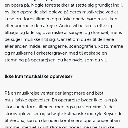
en opera på. Nogle foretrækker at sætte sig grundigt ind i,
hvilken opera de skal opleve på deres musikrejse ved at
læse om forestillingen og måske endda høre musikken
eller arierne inden afrejse. Andre vil hellere sætte sig
tilbage og lade sig overraske af sangen og dramaet, mens
de suger musikken til sig. Uanset om du er til den ene
eller anden måde, er sangerne, scenografien, kostumerne
og musikerne i orkestergraven med til at skabe en
stemning på operarejsen, du kan nyde, som du vil.
Ikke kun musikalske oplevelser
På en musikrejse venter der langt mere end blot
musikalske oplevelser. En operarejse byder ikke kun på
storslåede forestillinger, men også på stemningsfulde
storbyoplevelser og udsøgte kulinariske indtryk. Rejser du
til Verona, kan du desuden kombinere opera under åben
himmel med et skønt klima og gode vine i helt unikke