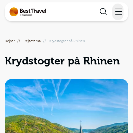
Rejser
Rejser
//
Rejsetema
//
Krydstogter på Rhinen
Lande
Krydstogter på Rhinen
Rejsekalender
Inspiration
Information
Min Rejse