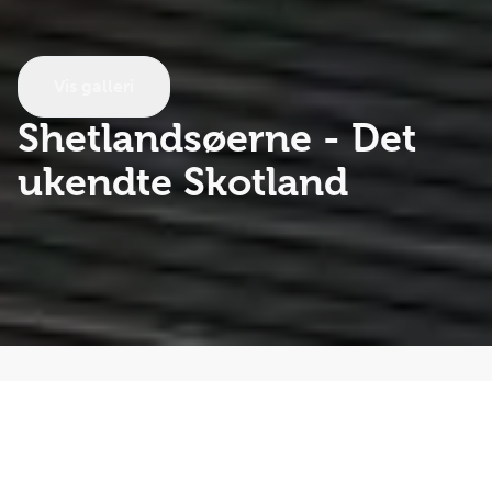
Vis galleri
Shetlandsøerne
- Det
ukendte Skotland
På Shetlandsøerne optræder naturen i sin vildeste
kjole! En fabelagtig skønhed venter i den storslåede,
uspolerede og dramatiske natur. Nordatlantens 100
naturskønne øer er en anderledes del af Skotland – en