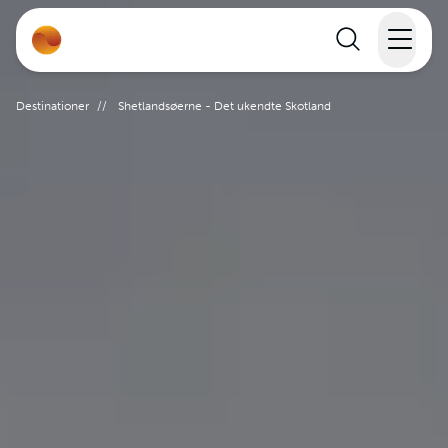
Rejser
Destinationer
//
Shetlandsøerne - Det ukendte Skotland
Lande
Rejsekalender
Inspiration
Information
Min Rejse