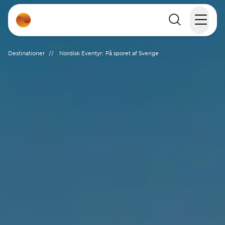
Rejser
Destinationer
//
Nordisk Eventyr: På sporet af Sverige
Lande
Rejsekalender
Inspiration
Information
Min Rejse