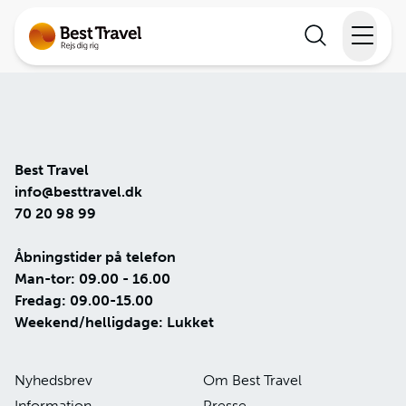
Rejser
Lande
Best Travel
Rejsekalender
info@besttravel.dk
70 20 98 99
Inspiration
Åbningstider på telefon
Man-tor: 09.00 - 16.00
Information
Fredag: 09.00-15.00
Weekend/helligdage: Lukket
Min Rejse
Nyhedsbrev
Om Best Travel
Information
Presse