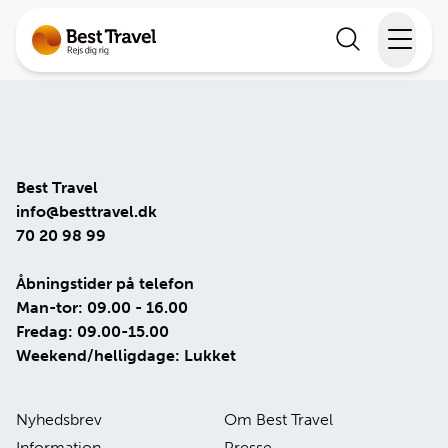
Rejser
Lande
Best Travel
Rejsekalender
info@besttravel.dk
70 20 98 99
Inspiration
Åbningstider på telefon
Man-tor: 09.00 - 16.00
Information
Fredag: 09.00-15.00
Weekend/helligdage: Lukket
Min Rejse
Nyhedsbrev
Om Best Travel
Information
Presse