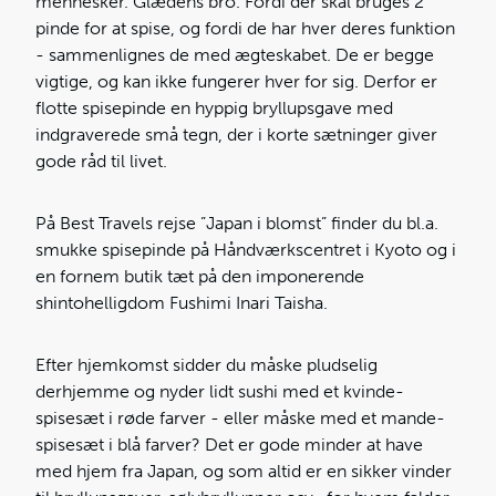
mennesker. Glædens bro. Fordi der skal bruges 2
pinde for at spise, og fordi de har hver deres funktion
- sammenlignes de med ægteskabet. De er begge
vigtige, og kan ikke fungerer hver for sig. Derfor er
flotte spisepinde en hyppig bryllupsgave med
indgraverede små tegn, der i korte sætninger giver
gode råd til livet.
På Best Travels rejse ”Japan i blomst” finder du bl.a.
smukke spisepinde på Håndværkscentret i Kyoto og i
en fornem butik tæt på den imponerende
shintohelligdom Fushimi Inari Taisha.
Efter hjemkomst sidder du måske pludselig
derhjemme og nyder lidt sushi med et kvinde-
spisesæt i røde farver - eller måske med et mande-
spisesæt i blå farver? Det er gode minder at have
med hjem fra Japan, og som altid er en sikker vinder