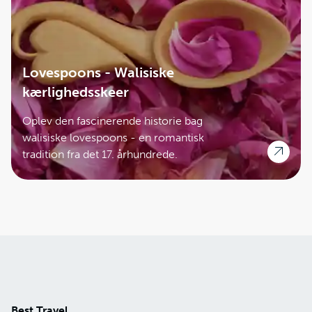
Lovespoons - Walisiske
kærlighedsskeer
Oplev den fascinerende historie bag
walisiske lovespoons - en romantisk
tradition fra det 17. århundrede.
Best Travel