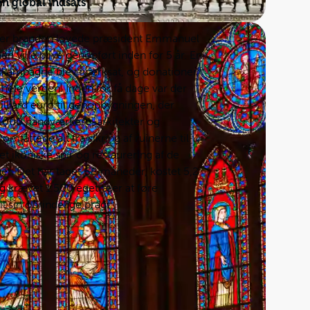
n global indsats
fter branden lovede præsident Emmanuel
en ville blive genopført inden for 5 år. En
skampagne blev iværksat, og donationer
hele verden. Inden for få dage var der
illiard euro til genopbygningen, der
.000 håndværkere, arkitekter og
omfattede alt fra sikring af ruinerne til
et ikoniske spir og restaurering af de
r. Det har taget 68 måneder, kostet 5,2
og krævet 1.500 egetræer at føre
il sin oprindelige pragt.