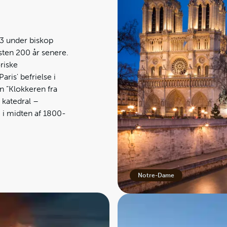
3 under biskop
æsten 200 år senere.
oriske
ris' befrielse i
 ”Klokkeren fra
 katedral –
g i midten af 1800-
Notre-Dame