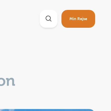
Min Rejse
kon