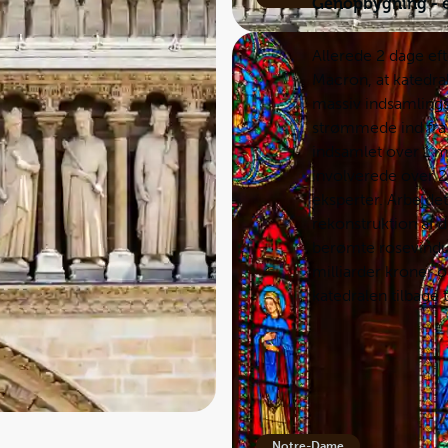
Genopbygning - e
Allerede 2 dage e
Macron, at katedral
massiv indsamling
strømmede ind fra 
indsamlet over 1 m
involverede over 2
eksperter. Arbejdet 
rekonstruktion af d
berømte rosevindue
milliarder kroner 
katedralen tilbage t
Notre-Dame