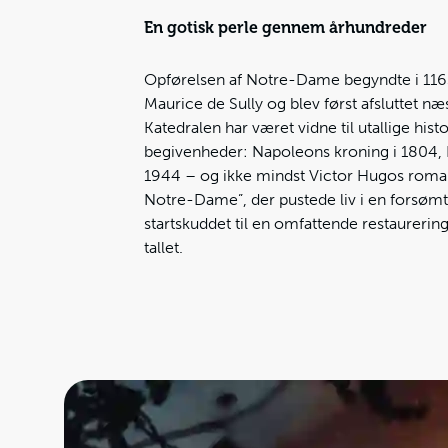
En gotisk perle gennem århundreder
Opførelsen af Notre-Dame begyndte i 116
Maurice de Sully og blev først afsluttet n
Katedralen har været vidne til utallige hist
begivenheder: Napoleons kroning i 1804, Pa
1944 – og ikke mindst Victor Hugos roman
Notre-Dame”, der pustede liv i en forsømt
startskuddet til en omfattende restaurerin
tallet.