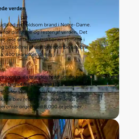
tede verden
9 udbrød en voldsom brand i Notre-Dame.
k for pariserne og resten af verden. Det
ore dele af tagkonstruktionen styrtede i
g billederne af den brændende katedral
a. 400 brandfolk deltog i
enovering, da branden brød ud, og heldigt
er fjernet fra bygningen blot 1 uge inden
 slap for større skader, og mange
skatte blev redet – herunder Jesus’
 berømte orgel med 8.000 orgelpiber.