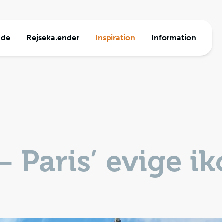
nde
Rejsekalender
Inspiration
Information
a
ormation
e
den
Travel
jser
– Paris’ evige i