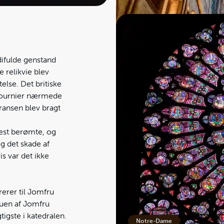
difulde genstand
 relikvie blev
telse. Det britiske
Fournier nærmede
ransen blev bragt
mest berømte, og
og det skade af
s var det ikke
Notre-Dame
erer til Jomfru
atuen af Jomfru
tigste i katedralen.
Notre-Dame