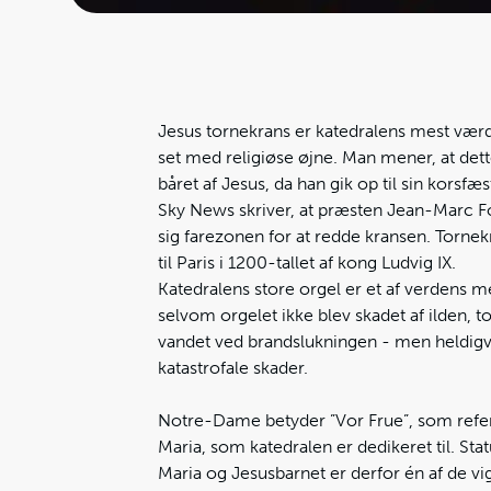
Jesus tornekrans er katedralens mest vær
set med religiøse øjne. Man mener, at dette
båret af Jesus, da han gik op til sin korsfæs
Sky News skriver, at præsten Jean-Marc 
sig farezonen for at redde kransen. Tornek
til Paris i 1200-tallet af kong Ludvig IX.
Katedralens store orgel er et af verdens 
selvom orgelet ikke blev skadet af ilden, t
vandet ved brandslukningen - men heldigvi
katastrofale skader.
Notre-Dame betyder ”Vor Frue”, som refer
Maria, som katedralen er dedikeret til. St
Maria og Jesusbarnet er derfor én af de vig