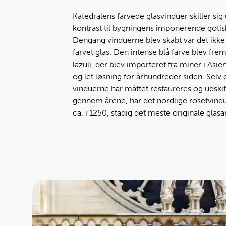
Katedralens farvede glasvinduer skiller s
kontrast til bygningens imponerende gotisk
Dengang vinduerne blev skabt var det ikk
farvet glas. Den intense blå farve blev fremst
lazuli, der blev importeret fra miner i Asie
og let løsning for århundreder siden. Selv
vinduerne har måttet restaureres og udskif
gennem årene, har det nordlige rosetvindu
ca. i 1250, stadig det meste originale glasa