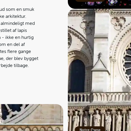
ig ud som en smuk
e arkitektur.
e almindeligt med
illet af lapis
n - ikke en hurtig
 om en del af
tes flere gange
e, der blev bygget
rbejde tilbage.
Notre-Dame