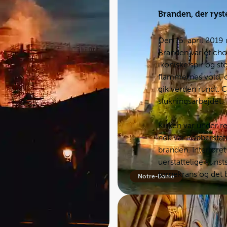
Branden, der rys
Den 15. april 201
Branden var et cho
ikoniske spir og st
flammernes vold, o
gik verden rundt. C
slukningsarbejdet.
Kirken var under r
nok var kobberstatu
branden. Interiøret
uerstattelige kunst
tornekrans og det
Notre-Dame