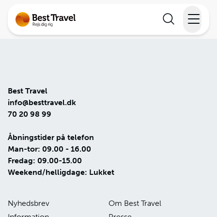
Rejser
Lande
Best Travel
Rejsekalender
info@besttravel.dk
70 20 98 99
Inspiration
Åbningstider på telefon
Man-tor: 09.00 - 16.00
Information
Fredag: 09.00-15.00
Weekend/helligdage: Lukket
Min Rejse
Nyhedsbrev
Om Best Travel
Information
Presse