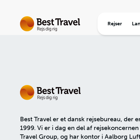
Rejser
La
Rejsetem
Europa
Rejseinf
Rejsetyp
Ud i ver
Om Best 
Gruppere
Best Travel er et dansk rejsebureau, der e
1999. Vi er i dag en del af rejsekoncerne
Travel Group
, og har kontor i Aalborg Luf