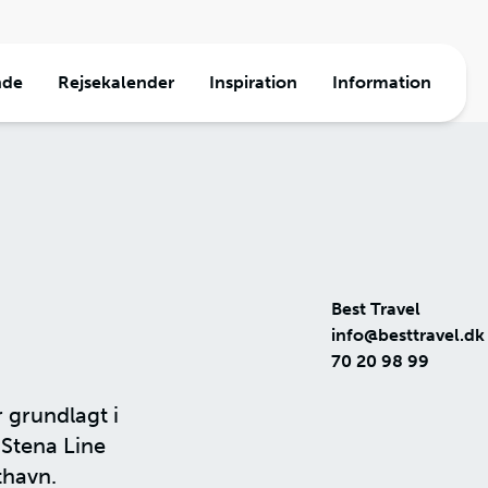
nde
Rejsekalender
Inspiration
Information
a
ormation
e
den
Travel
jser
Best Travel
info@besttravel.dk
70 20 98 99
r grundlagt i
n
Stena Line
thavn.