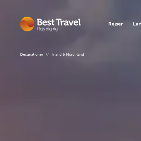
Rejser
La
Rejsetem
Europa
Rejseinf
Destinationer
//
Irland & Nordirland
Rejsetyp
Ud i ver
Om Best 
Gruppere