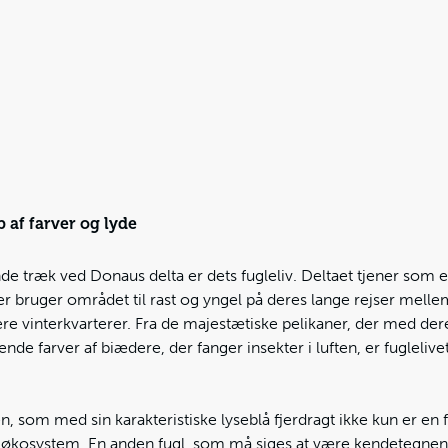
p af farver og lyde
de træk ved Donaus delta er dets fugleliv. Deltaet tjener som et
der bruger området til rast og yngel på deres lange rejser mell
e vinterkvarterer. Fra de majestætiske pelikaner, der med dere
rende farver af biædere, der fanger insekter i luften, er fugleliv
n, som med sin karakteristiske lyseblå fjerdragt ikke kun er en 
økosystem. En anden fugl, som må siges at være kendetegnende