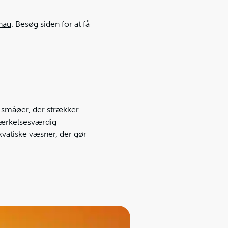
nau
. Besøg siden for at få
g småøer, der strækker
mærkelsesværdig
akvatiske væsner, der gør