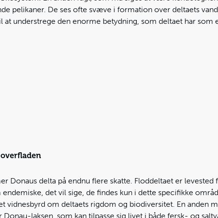
de pelikaner. De ses ofte svæve i formation over deltaets vand
til at understrege den enorme betydning, som deltaet har som 
 overfladen
Donaus delta på endnu flere skatte. Floddeltaet er levested f
endemiske, det vil sige, de findes kun i dette specifikke område
r et vidnesbyrd om deltaets rigdom og biodiversitet. En anden mi
 Donau-laksen, som kan tilpasse sig livet i både fersk- og saltv