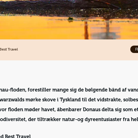
Best Travel
F
au-floden, forestiller mange sig de bølgende bånd af va
hwarzwalds mørke skove i Tyskland til det vidstrakte, solb
hvor floden møder havet, åbenbarer Donaus delta sig som 
biodiversitet, der tiltrækker natur-og dyreentusiaster fra he
d Best Travel