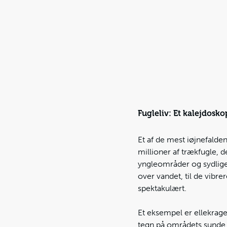
Fugleliv: Et kalejdosko
Et af de mest iøjnefalden
millioner af trækfugle, 
yngleområder og sydliger
over vandet, til de vibre
spektakulært.
Et eksempel er ellekrage
tegn på områdets sunde 