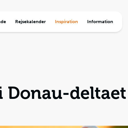
nde
Rejsekalender
Inspiration
Information
a
ormation
e
den
Travel
jser
 i Donau-deltaet