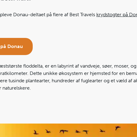
pleve Donau-deltaet på flere af Best Travels
krydstogter på Do
r på Donau
ststørste floddelta, er en labyrint af vandveje, søer, moser, o
vadratkilometer. Dette unikke økosystem er hjemsted for en be
lere tusinde plantearter, hundreder af fuglearter og et væld af 
or naturelskere.