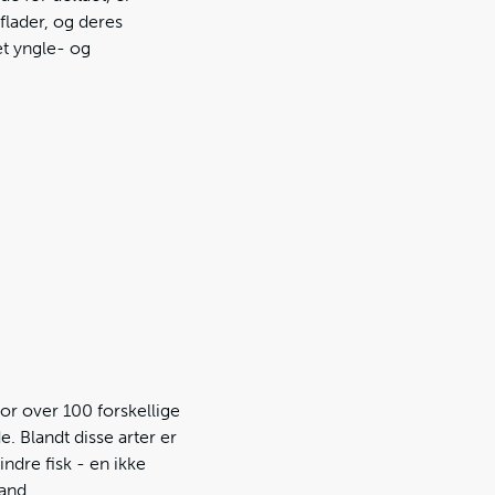
flader, og deres
et yngle- og
or over 100 forskellige
. Blandt disse arter er
ndre fisk - en ikke
and.