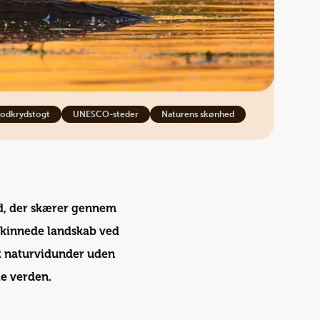
lodkrydstogt
UNESCO-steder
Naturens skønhed
nd, der skærer gennem
eskinnede landskab ved
et naturvidunder uden
le verden.