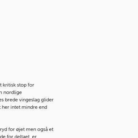
 kritisk stop for
em nordlige
s brede vingeslag glider
et her intet mindre end
fryd for øjet men også et
 for deltaet, er