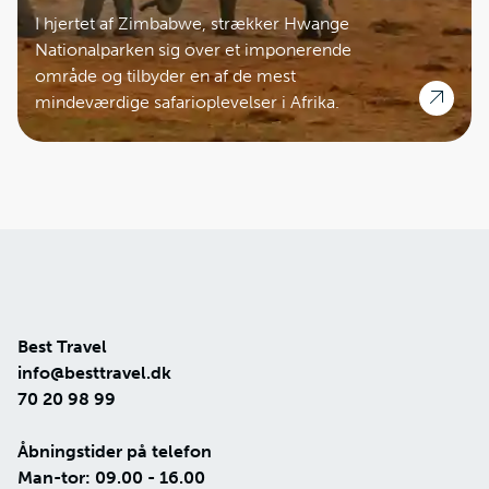
I hjertet af Zimbabwe, strækker Hwange
Nationalparken sig over et imponerende
område og tilbyder en af de mest
mindeværdige safarioplevelser i Afrika.
Best Travel
info@besttravel.dk
70 20 98 99
Åbningstider på telefon
Man-tor: 09.00 - 16.00