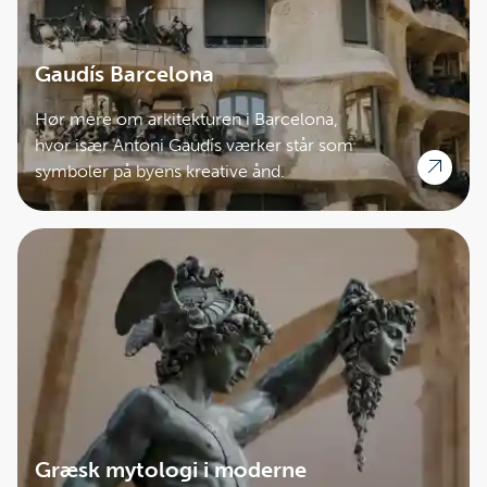
Gaudís Barcelona
Hør mere om arkitekturen i Barcelona,
hvor især Antoni Gaudís værker står som
symboler på byens kreative ånd.
Græsk mytologi i moderne