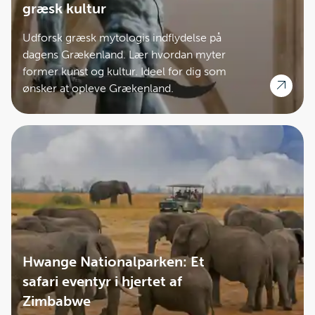
græsk kultur
Udforsk græsk mytologis indflydelse på
dagens Grækenland. Lær hvordan myter
former kunst og kultur. Ideel for dig som
ønsker at opleve Grækenland.
Hwange Nationalparken: Et
safari eventyr i hjertet af
Zimbabwe