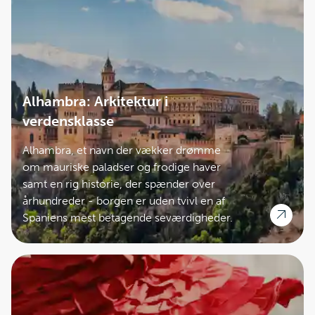
Alhambra: Arkitektur i
verdensklasse
Alhambra, et navn der vækker drømme
om mauriske paladser og frodige haver
samt en rig historie, der spænder over
århundreder - borgen er uden tvivl en af
Spaniens mest betagende seværdigheder.