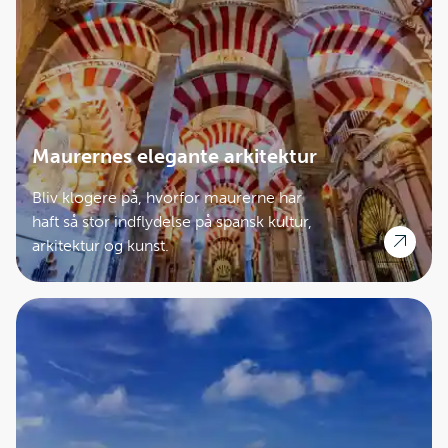
Maurernes elegante arkitektur
Bliv klogere på, hvorfor maurerne har
haft så stor indflydelse på spansk kultur,
arkitektur og kunst.