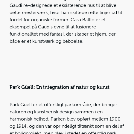
Gaudí re-designede et eksisterende hus til at blive
dette mesterværk, hvor han skiftede rette linjer ud til
fordel for organiske former. Casa Batlló er et
eksempel på Gaudís evne til at fusionere
funktionalitet med fantasi, der skaber et hjem, der
både er et kunstværk og beboelse.
Park Güell: En integration af natur og kunst
Park Güell er et offentligt parkområde, der bringer
naturen og kunstnerisk design sammen i en
harmonisk helhed. Parken blev opført mellem 1900
og 1914, og den var oprindeligt tiltænkt som en del af
et boligprojekt, men blev i stedet en offentlig park.