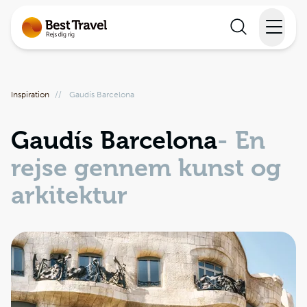
Rejser
Inspiration
//
Gaudís Barcelona
Lande
Gaudís Barcelona
- En
Rejsekalender
rejse gennem kunst og
Inspiration
arkitektur
Information
Min Rejse