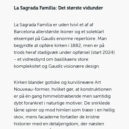
La Sagrada Família: Det største vidunder
La Sagrada Família er uden tvivl et af af
Barcelona allerstørste ikoner og et soleklart
eksempel på Gaudís enorme repertoire. Man
begyndte at opføre kirken i 1882, men er på
trods heraf stadigvæk under opførsel (start 2024)
- et vidnesbyrd om basilikaens store
kompleksitet og Gaudís visionære design.
Kirken blander gotiske og kurvilineære Art
Nouveau-former, hvilket gør, at konstruktionen
er på én gang himmelstræbende men samtidig
dybt forankret i naturlige motiver. De snirklede
tårne spirer op mod himlen som træer i en hellig
skov, mens facaderne fortæller de kristne
historier med en detaljerigdom, der næsten