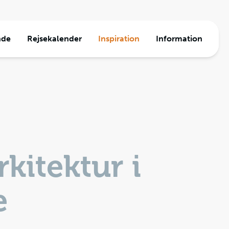
nde
Rejsekalender
Inspiration
Information
a
ormation
e
den
Travel
jser
rkitektur i
e