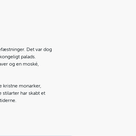
efæstninger. Det var dog
 kongeligt palads.
aver og en moské,
e kristne monarker,
stilarter har skabt et
tiderne.