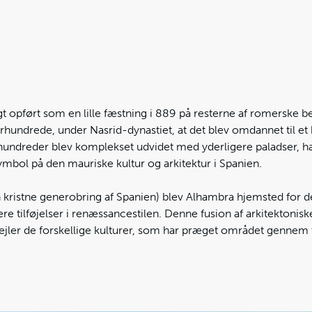
t opført som en lille fæstning i 889 på resterne af romerske b
 århundrede, under Nasrid-dynastiet, at det blev omdannet til et
undreder blev komplekset udvidet med yderligere paladser, h
 symbol på den mauriske kultur og arkitektur i Spanien.
 kristne generobring af Spanien) blev Alhambra hjemsted for d
re tilføjelser i renæssancestilen. Denne fusion af arkitektoniske 
ejler de forskellige kulturer, som har præget området gennem 