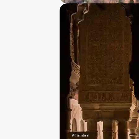
Arkitektoniske højdep
Alhambras arkitektur er e
mønstre, stucco-arbejde
Nasrid-paladserne:
Hje
herunder den berømte Lø
Generalife:
Den frodige
springvand - en fredfyld
Alhambra