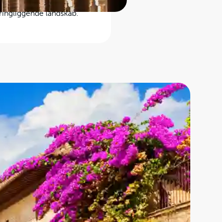
nde tårne og
ringliggende landskab.