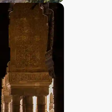
rug af dekorative
 seværdigheder er:
 kunstnerisk dekoration,
ktakulære haver og