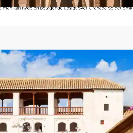
l af Alhambra. Alcazaba er en militærfæstning med imponere
ra man kan nyde en betagende udsigt over Granada og det omk