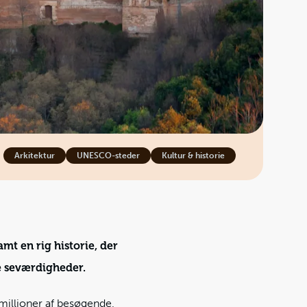
Arkitektur
UNESCO-steder
Kultur & historie
t en rig historie, der
e seværdigheder.
 millioner af besøgende,