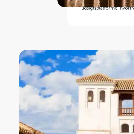
Alcazaba:
Den ældste de
udsigtsplatforme, hvorf