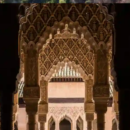
unkter
t fascinerende studie i maurisk stil, kendt for sin detaljerede b
, og indviklede træudskæringer. Blandt de mange uundgåelige
rtet i Alhambra, hvor hver enkelt palads byder på en overflod af
vegård, et mesterværk inden for islamisk kunst og arkitektur.
 sommerresidens for Nasrid-kongerne tilbyder - med sine spe
t flugt fra det omkringliggende paladskompleks.