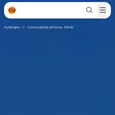
Rejser
Krydstogter
//
Cykelkrydstogt på Donau: Efterår
Lande
Rejsekalender
Inspiration
Information
Min Rejse