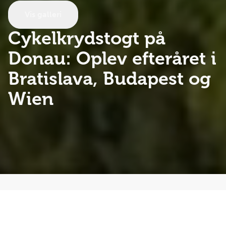
Vis galleri
Cykelkrydstogt på
Donau:
Oplev efteråret i
Bratislava, Budapest og
Wien
Oplev højdepunkterne langs Europas smukkeste flod
på et skræddersyet cykelkrydstogt på Donau. Denne
rejse er perfekt for seniorer (65+), der ønsker en aktiv