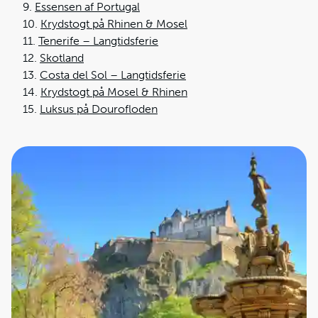
9.
Essensen af Portugal
10.
Krydstogt på Rhinen & Mosel
11.
Tenerife – Langtidsferie
12.
Skotland
13.
Costa del Sol – Langtidsferie
14.
Krydstogt på Mosel & Rhinen
15.
Luksus på Dourofloden