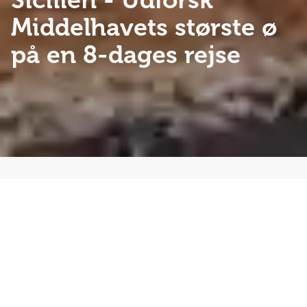
Sicilien
- Udforsk
Middelhavets største ø
på en 8-dages rejse
Spændende og smuk 8-dages rejse til Sicilien for
livsnydere med rigtig meget inkluderet i prisen. Vi bor
på skønt beliggende hoteller og tager på spændende
udflugter med vores kyndige rejseleder. Vi skal både
overnatte i Taormina og Cefalú. Halvpension
inkluderet. Oplev bl.a. Etna, Taormina, Siracusa og
Palermo.