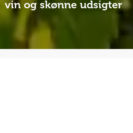
vin og skønne udsigter
Forestil dig at vågne op til lyden af vandets sagte
klukken og åbne gardinerne til en ny dag med udsigt
over Moselflodens snoede løb og stejle vinmarker.
Denne rejse er en oplevelse for alle sanser – et
uforglemmeligt flodkrydstogt på Rhinen og Mosel,
hvor komfort, kultur og naturskønhed går hånd i hånd.
Her får du det bedste af to floder og hele tre
rejseformer at vælge imellem: med fly, tog eller bus –
og uanset hvordan du vælger at starte rejsen, ender
det hele i samme skønne fællesskab ombord på det