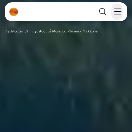
Rejser
Krydstogter
//
Krydstogt på Mosel og Rhinen - MS Gloria
Lande
Rejsekalender
Inspiration
Information
Min Rejse