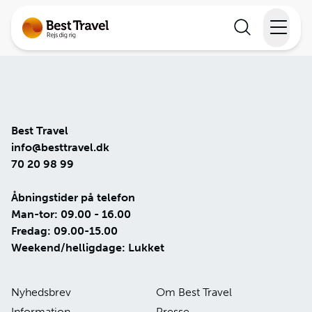
Rejser
Lande
Best Travel
Rejsekalender
info@besttravel.dk
70 20 98 99
Inspiration
Åbningstider på telefon
Man-tor: 09.00 - 16.00
Information
Fredag: 09.00-15.00
Weekend/helligdage: Lukket
Min Rejse
Nyhedsbrev
Om Best Travel
Information
Presse