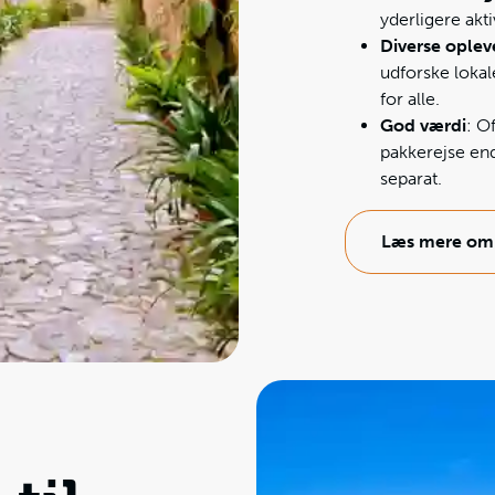
yderligere akti
Diverse oplev
udforske loka
for alle.
God værdi
: O
pakkerejse end
separat.
Læs mere om