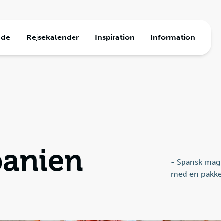
nde
Rejsekalender
Inspiration
Information
a
ormation
e
den
Travel
jser
panien
- Spansk magi
med en pakker