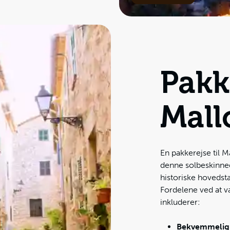
Pakk
Mall
En pakkerejse til M
denne solbeskinned
historiske hovedsta
Fordelene ved at v
inkluderer:
Bekvemmelig