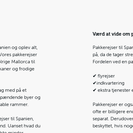
Værd at vide om p
nien og oplev alt,
Pakkerejser til Spa
 Vores pakkerejser
på, da de tager st
lrige Mallorca til
Fordelen ved en pak
lkaner og frodige
✔ flyrejser
✔indkvartering
tag med på et
✔ ekstra tjenester 
 spændende byer og
table rammer.
Pakkerejser
er ogs
ofte er billigere e
jser til Spanien,
separat. Derudover
hånd. Uanset hvad du
beskyttet, hvis nog
dste minder.