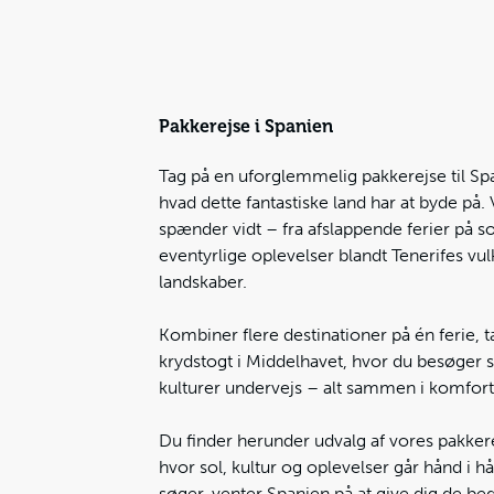
Pakkerejse i Spanien
Tag på en uforglemmelig pakkerejse til Spa
hvad dette fantastiske land har at byde på.
spænder vidt – fra afslappende ferier på so
eventyrlige oplevelser blandt Tenerifes vu
landskaber.
Kombiner flere destinationer på én ferie, 
krydstogt i Middelhavet, hvor du besøger
kulturer undervejs – alt sammen i komfor
Du finder herunder udvalg af vores pakkere
hvor sol, kultur og oplevelser går hånd i 
søger, venter Spanien på at give dig de be