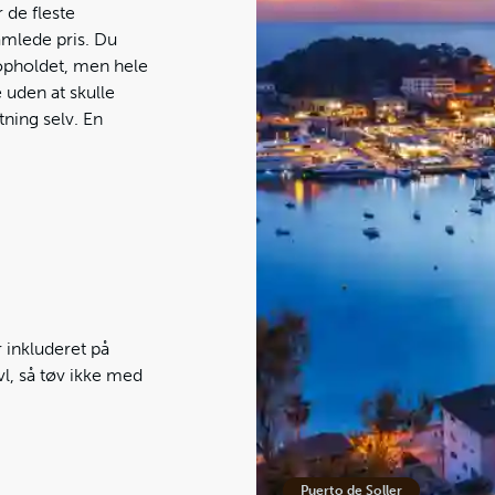
 de fleste
amlede pris. Du
elopholdet, men hele
 uden at skulle
ning selv. En
r inkluderet på
ivl, så tøv ikke med
Puerto de Soller