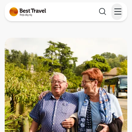
Rejser
Lande
Rejsekalender
Inspiration
Information
Min Rejse