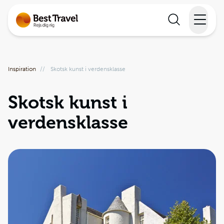
Rejser
Inspiration
//
Skotsk kunst i verdensklasse
Lande
Skotsk kunst i
Rejsekalender
verdensklasse
Inspiration
Information
Min Rejse