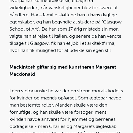
hvorpå han kunne trække sig tilbage fra
virkeligheden, når vanskeligheder blev for svære at
håndtere. Hans familie støttede ham i hans dygtige
egenskaber, og han begyndte at studere på ”Glasgow
School of Art”. Da han som 17 årig mistede sin mor,
valgte han at rejse til Italien, og senere da han vendte
tilbage til Glasgow, fik han et job i et arkitektfirma,
hvor han fik mulighed for at udvikle sin egen stil.
Mackintosh gifter sig med kunstneren Margaret
Macdonald
I den victorianske tid var der en streng morals kodeks
for kvinder og mænds opførsel. Som ægtepar havde
man bestemte roller. Manden skulle være den
fornuftige, og han skulle være forsøger, mens
kvinden havde ansvaret for hjemmet og børnenes
opdragelse - men Charles og Margarets ægteskab