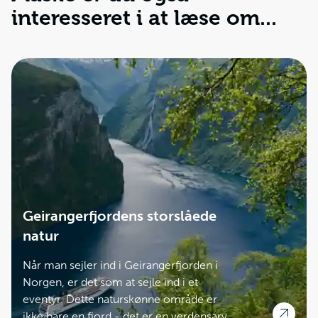
interesseret i at læse om...
Geirangerfjordens storslåede
natur
Når man sejler ind i Geirangerfjorden i
Norgen, er det som at sejle ind i et
eventyr. Dette naturskønne område er
ikke bare en fjord - det er en verdensarv.