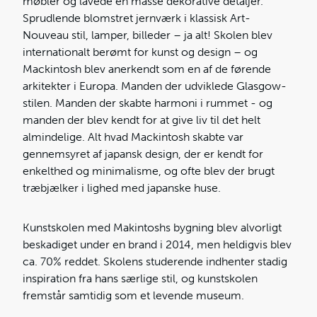
møbler og lavede en masse dekorative detaljer.
Sprudlende blomstret jernværk i klassisk Art-
Nouveau stil, lamper, billeder – ja alt! Skolen blev
internationalt berømt for kunst og design – og
Mackintosh blev anerkendt som en af de førende
arkitekter i Europa. Manden der udviklede Glasgow-
stilen. Manden der skabte harmoni i rummet - og
manden der blev kendt for at give liv til det helt
almindelige. Alt hvad Mackintosh skabte var
gennemsyret af japansk design, der er kendt for
enkelthed og minimalisme, og ofte blev der brugt
træbjælker i lighed med japanske huse.
Kunstskolen med Makintoshs bygning blev alvorligt
beskadiget under en brand i 2014, men heldigvis blev
ca. 70% reddet. Skolens studerende indhenter stadig
inspiration fra hans særlige stil, og kunstskolen
fremstår samtidig som et levende museum.