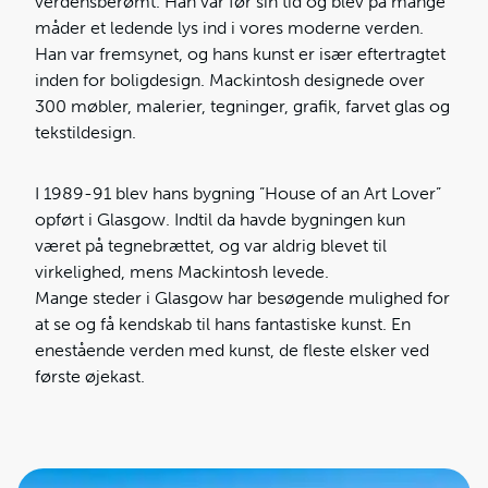
verdensberømt. Han var før sin tid og blev på mange
måder et ledende lys ind i vores moderne verden.
Han var fremsynet, og hans kunst er især eftertragtet
inden for boligdesign. Mackintosh designede over
300 møbler, malerier, tegninger, grafik, farvet glas og
tekstildesign.
I 1989-91 blev hans bygning ”House of an Art Lover”
opført i Glasgow. Indtil da havde bygningen kun
været på tegnebrættet, og var aldrig blevet til
virkelighed, mens Mackintosh levede.
Mange steder i Glasgow har besøgende mulighed for
at se og få kendskab til hans fantastiske kunst. En
enestående verden med kunst, de fleste elsker ved
første øjekast.