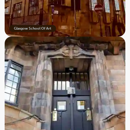
Glasgow School Of Art
Tesaloner var blevet populære i Storbritannien. Det
var et sted, man kunne hygge sig uden indtagelse af
alkohol. Mackintosh fik flere og flere opgaver og
skulle bl.a. designe ”Willow Tea Room” i Glasgow.
Rummet blev smukt indrettet med hans berømte
højryggede stole, vægpanelerne blev malet med
hans fantastiske roser, påfugle og frugter – og selv
servitricernes kjoler og caféens bestik blev designet.
Et totalt design.