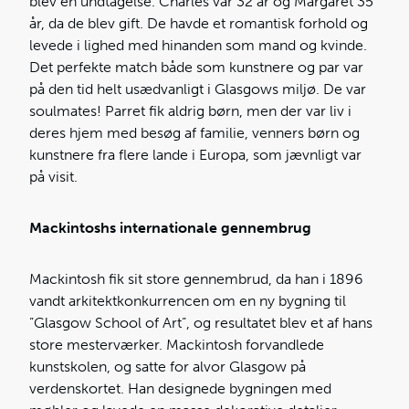
blev en undtagelse. Charles var 32 år og Margaret 35
år, da de blev gift. De havde et romantisk forhold og
levede i lighed med hinanden som mand og kvinde.
Det perfekte match både som kunstnere og par var
på den tid helt usædvanligt i Glasgows miljø. De var
soulmates! Parret fik aldrig børn, men der var liv i
deres hjem med besøg af familie, venners børn og
kunstnere fra flere lande i Europa, som jævnligt var
på visit.
Mackintoshs internationale gennembrug
Mackintosh fik sit store gennembrud, da han i 1896
vandt arkitektkonkurrencen om en ny bygning til
”Glasgow School of Art”, og resultatet blev et af hans
store mesterværker. Mackintosh forvandlede
kunstskolen, og satte for alvor Glasgow på
verdenskortet. Han designede bygningen med