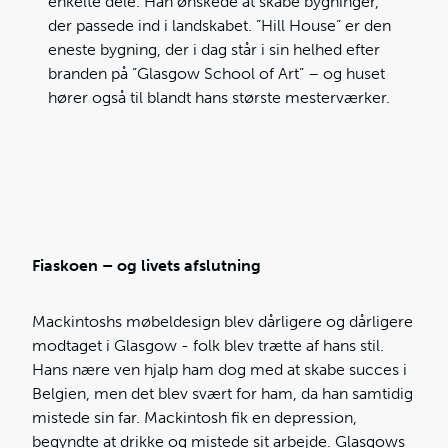
enkelte dele. Han ønskede at skabe bygninger,
der passede ind i landskabet. ”Hill House” er den
eneste bygning, der i dag står i sin helhed efter
branden på ”Glasgow School of Art” – og huset
hører også til blandt hans største mesterværker.
Fiaskoen – og livets afslutning
Mackintoshs møbeldesign blev dårligere og dårligere
modtaget i Glasgow - folk blev trætte af hans stil.
Hans nære ven hjalp ham dog med at skabe succes i
Belgien, men det blev svært for ham, da han samtidig
mistede sin far. Mackintosh fik en depression,
begyndte at drikke og mistede sit arbejde. Glasgows