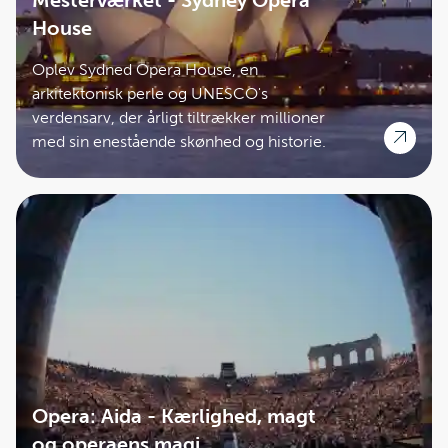
Mesterværket - Sydney Opera
House
Oplev Sydned Opera House, en
arkitektonisk perle og UNESCO's
verdensarv, der årligt tiltrækker millioner
med sin enestående skønhed og historie.
Opera: Aida - Kærlighed, magt
og operaens magi