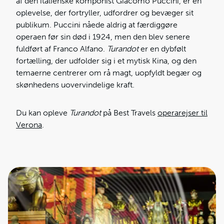
af den italienske komponist Giacomo Puccini, er en
oplevelse, der fortryller, udfordrer og bevæger sit
publikum. Puccini nåede aldrig at færdiggøre
operaen før sin død i 1924, men den blev senere
fuldført af Franco Alfano.
Turandot
er en dybfølt
fortælling, der udfolder sig i et mytisk Kina, og den
temaerne centrerer om rå magt, uopfyldt begær og
skønhedens uovervindelige kraft.
Du kan opleve
Turandot
på Best Travels
operarejser til
Verona
.