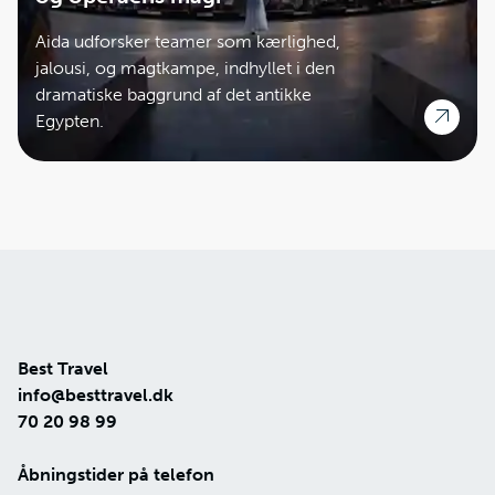
Aida udforsker teamer som kærlighed,
jalousi, og magtkampe, indhyllet i den
dramatiske baggrund af det antikke
Egypten.
Best Travel
info@besttravel.dk
70 20 98 99
Åbningstider på telefon