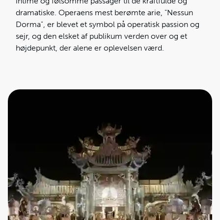
intime og følsomme passager til de kraftfulde og
dramatiske. Operaens mest berømte arie, "Nessun
Dorma", er blevet et symbol på operatisk passion og
sejr, og den elsket af publikum verden over og et
højdepunkt, der alene er oplevelsen værd.