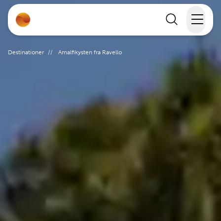
Rejser
Destinationer
//
Amalfikysten fra Ravello
Lande
Rejsekalender
Inspiration
Information
Min Rejse