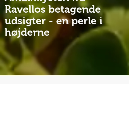
Ravellos betagende
udsigter
- en perle i
højderne
Drømmer du om duften af citronlunde, dramatiske
klippekyster og små charmerende byer, hvor tiden
synes at stå stille? Så er denne rejse til Amalfikysten og
Ravello noget for dig. Rejsen inkluderer halvpension +
2 x frokost samt spændende udflugter til bl.a.
Paestum, Scala, Minori, Amalfi by og Pompeji.