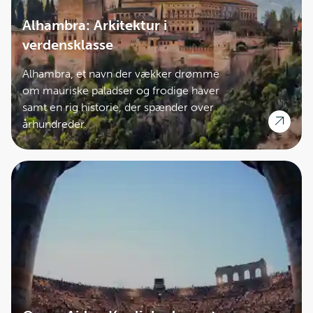
Alhambra: Arkitektur i
verdensklasse
Alhambra, et navn der vækker drømme
om mauriske paladser og frodige haver
samt en rig historie, der spænder over
århundreder.