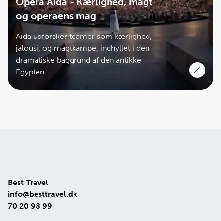
Opera Aida - Kærlighed, magt
og operaens mag
Aida udforsker teamer som kærlighed,
jalousi, og magtkampe, indhyllet i den
dramatiske baggrund af den antikke
Egypten.
Best Travel
info@besttravel.dk
70 20 98 99