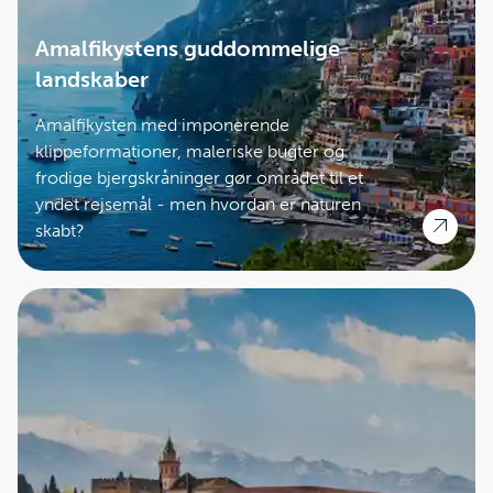
Amalfikystens guddommelige
landskaber
Amalfikysten med imponerende
klippeformationer, maleriske bugter og
frodige bjergskråninger gør området til et
yndet rejsemål - men hvordan er naturen
skabt?