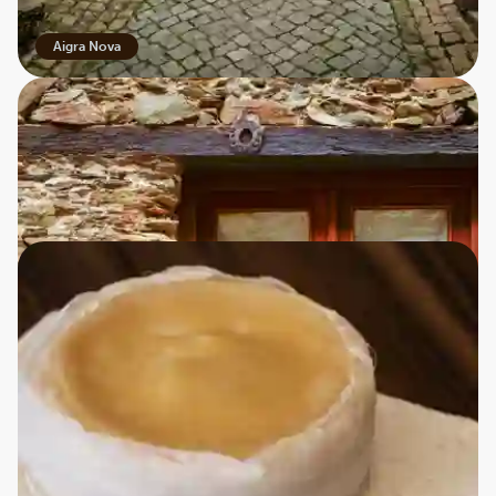
gjorde, at denne frokost står som en af mine mest
mindeværdige oplevelser på turen.
Aigra Nova
Aigra Nova