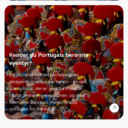
Kender du Portugals berømte
eventyr?
De færreste kender portugisernes
ældgamle eventyr om hanen - en sød,
lille historie, der er gået fra mund til
mund gennem generationer, og med
tiden blev Barcelos-hanen endda
symbolet for Portugal.