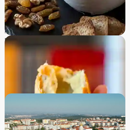
honning, pollen og syltede kvæder sammen med husets
egne vine, som ejerens kone selv står for, var en
smagsoplevelse ud over det sædvanlige. Der er noget
særligt ved at sidde og smage på produkter, der er lavet
med så meget kærlighed og respekt for de gamle
metoder.