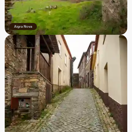
Aigra Nova
Skiferlandsbyen Aigra Nova – En rejse tilbage i tiden
En af de oplevelser, der virkelig gjorde indtryk på mig, var
besøget i skiferlandsbyen Aigra Nova. Det føles næsten
som at træde ind i en anden tidsalder – her, hvor tiden er
gået i stå. Man ser tydeligt, hvordan de lokale kæmper for
at bevare de gamle traditioner og vise os besøgende,
hvordan livet engang blev levet i bjergene. Og så var der
frokosten! Et festmåltid lavet af lokale råvarer, dyrket på
stedet og serveret ved lange borde, som vi sad bænket
ved side om side. Stemningen, maden og menneskene