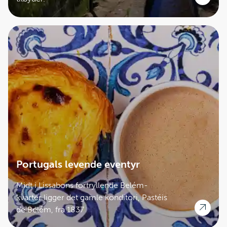
Portugals levende eventyr
Midt i Lissabons fortryllende Belém-
kvarter ligger det gamle konditori, Pastéis
de Belém, fra 1837