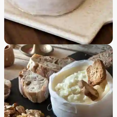
Dos Lobos Osteri – Traditioner, smag og
familiehistorie
Et andet højdepunkt var besøget på det lille familieejede
osteri, Dos Lobos. Det her er ikke bare et sted, hvor de
laver ost – det er en levende historie, der går flere
hundrede år tilbage. Familien har produceret ost her siden
1700-tallet, og selvom verden har ændret sig, har
produktionen stort set ikke. At smage deres fåreoste,