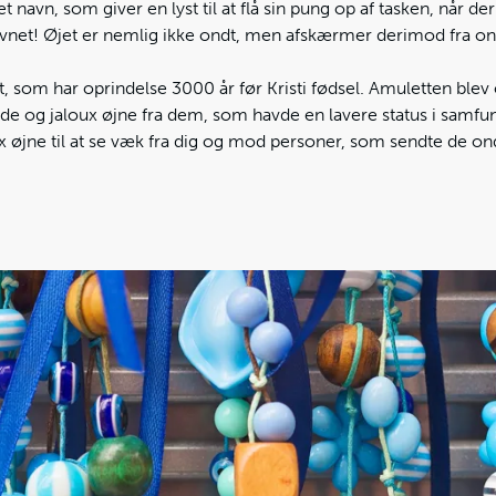
t navn, som giver en lyst til at flå sin pung op af tasken, når de
navnet! Øjet er nemlig ikke ondt, men afskærmer derimod fra o
, som har oprindelse 3000 år før Kristi fødsel. Amuletten blev 
nde og jaloux øjne fra dem, som havde en lavere status i samfu
ux øjne til at se væk fra dig og mod personer, som sendte de on