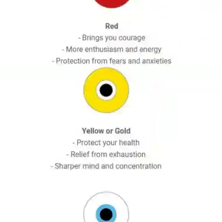
amulet?
gt ikke at støde ind i amuletten i diverse butikker. MEN vi anb
ked – ofte er disse amuletter lavet i Kina og er af dårlig kvalit
et spirituelt synspunkt vil amuletterne fra Kina ikke have samm
tentisk græsk butik.