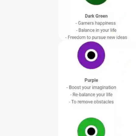
Hvor kan jeg købe en 
I Grækenland er det umuli
amuletten fra et supermar
små lokale butikker! Fra 
fået din amulet fra en au