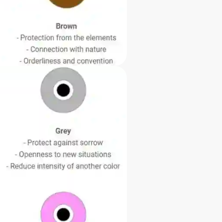
efaler, at du IKKE køber
et. Så køb din amulet i de
e effekt, som hvis du har