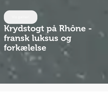
Vis galleri
Krydstogt på Rhône
-
fransk luksus og
forkælelse
Rhône og Provence er ikke uden grund nogle af
Frankrigs mest kendte og elskede regioner - især
berømt for deres fantastiske natur, gastronomiske