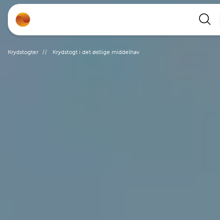
Rejser
Krydstogter
//
Krydstogt i det østlige middelhav
Lande
Rejsekalender
Inspiration
Information
Min Rejse