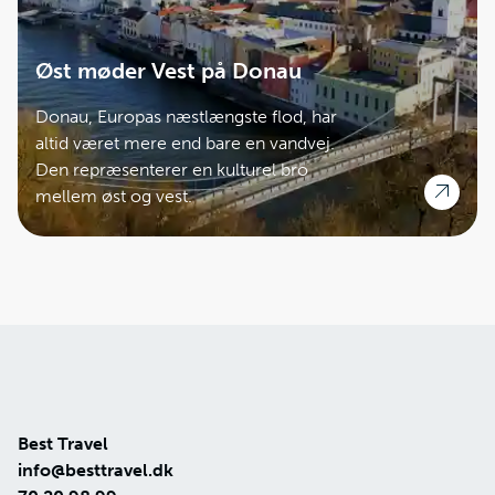
Øst møder Vest på Donau
Donau, Europas næstlængste flod, har
altid været mere end bare en vandvej.
Den repræsenterer en kulturel bro
mellem øst og vest.
Best Travel
info@besttravel.dk