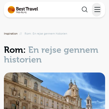
Rejser
Inspiration
//
Rom: En rejse gennem historien
Lande
Rom:
En rejse gennem
Rejsekalender
historien
Inspiration
Information
Min Rejse