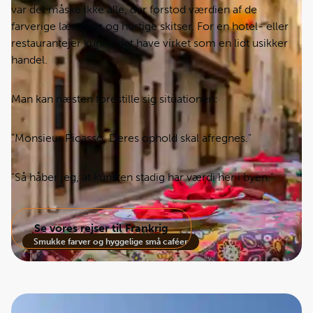
var det måske ikke alle, der forstod værdien af de
farverige lærreder og hurtige skitser. For en hotel- eller
restaurantejer kunne det have virket som en lidt usikker
handel.
Man kan næsten forestille sig situationen:
"Mon­sieur Picasso, Deres ophold skal afregnes."
"Så håber jeg, at kunsten stadig har værdi her i byen."
Se vores rejser til Frankrig
Smukke farver og hyggelige små caféer