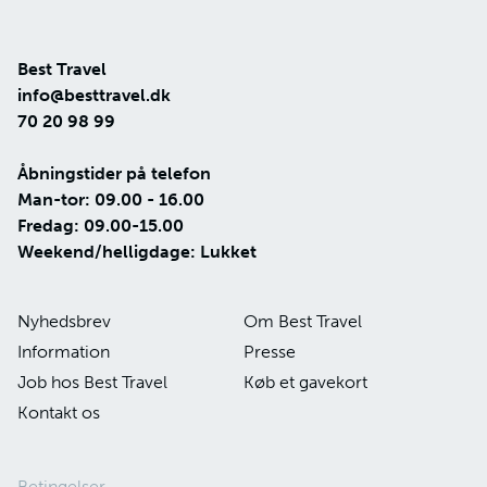
dæk skuldre og ben. Den katolske tro fylder stadig
meget i hverdagen, og familien spiller en stor rolle i
det sociale liv.
Best Travel
info@besttravel.dk
70 20 98 99
Åbningstider på telefon
Man-tor: 09.00 - 16.00
Fredag: 09.00-15.00
Weekend/helligdage: Lukket
Nyhedsbrev
Om Best Travel
Information
Presse
Job hos Best Travel
Køb et gavekort
Kontakt os
Betingelser