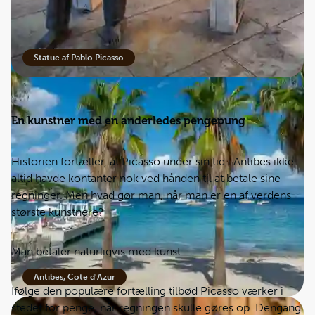
Statue af Pablo Picasso
En kunstner med en anderledes pengepung
Historien fortæller, at Picasso under sin tid i Antibes ikke
altid havde kontanter nok ved hånden til at betale sine
regninger. Men hvad gør man, når man er en af verdens
største kunstnere?
Man betaler naturligvis med kunst.
Antibes, Cote d'Azur
Ifølge den populære fortælling tilbød Picasso værker i
stedet for penge, når regningen skulle gøres op. Dengang