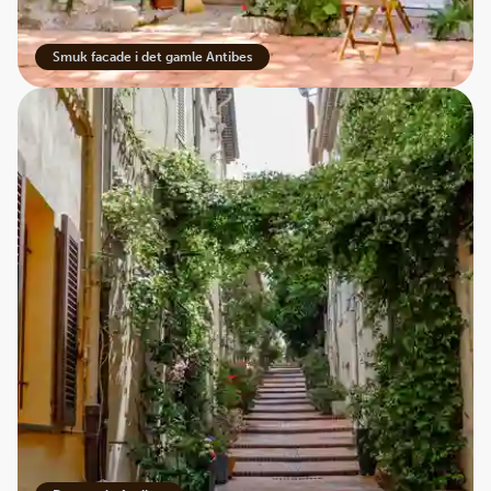
Smuk facade i det gamle Antibes
Et godt bytte
Han arbejdede intensivt i Château Grimaldi med udsigt
over havet. Han fandt en kreativ energi, som resulterede i
nogle af periodens mest farverige og livsbekræftende
værker, inspireret af lyset, bølgerne og livet på Den
Franske Riviera.
Da tiden i Antibes var forbi, efterlod Picasso 23 malerier
og 44 tegninger til byen. Disse værker blev senere kernen
i det museum, der i dag bærer hans navn og fortsat
tiltrækker kunstelskere fra hele verden.