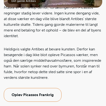
Det gamle Antibes
Måske er det netop derfor, fortællingen om Picassos
regninger stadig lever videre. Ingen kunne dengang vide,
at disse værker en dag ville blive blandt Antibes' største
kulturelle skatte. Tidens gang gjorde malerierne til langt
mere end betaling for et ophold – de blev en del af byens
identitet.
Heldigvis valgte Antibes at bevare kunsten. Derfor kan
besøgende i dag ikke blot opleve Picassos værker, men
også den særlige middelhavsatmosfære, som inspirerede
ham. Når solen synker ned over bymuren, forstår man til
fulde, hvorfor netop dette sted satte sine spor i en af
verdens største kunstnere.
Oplev Picassos Frankrig