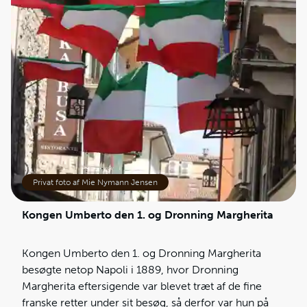
Pizzaens historie kan spores helt tilbage til det 8.
århundrede f.Kr., men den moderne pizza, som vi
kender i dag, kan spores til starten af det 19.
århundrede i Napoli - og Margheritaen har fødselsår i
1889. Pizzaen blev opfundet af Raffaele Esposito,
som var kok hos Pizzeria Brandi. Esposito skabte
Margheritaen i forbindelse med foreningen af Italien
– derfor de symbolske farver. Pizza er desuden
opkaldt efter Dronningen af Italien, Margherita af
Savoyen.
Privat foto af Mie Nymann Jensen
Kongen Umberto den 1. og Dronning Margherita
Kongen Umberto den 1. og Dronning Margherita
besøgte netop Napoli i 1889, hvor Dronning
Margherita eftersigende var blevet træt af de fine
franske retter under sit besøg, så derfor var hun på