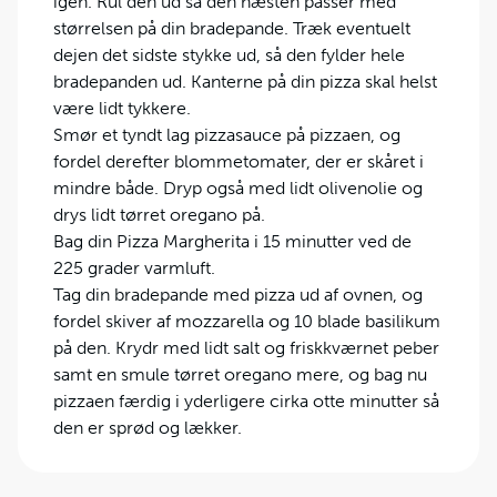
igen. Rul den ud så den næsten passer med
størrelsen på din bradepande. Træk eventuelt
dejen det sidste stykke ud, så den fylder hele
bradepanden ud. Kanterne på din pizza skal helst
være lidt tykkere.
Smør et tyndt lag pizzasauce på pizzaen, og
fordel derefter blommetomater, der er skåret i
mindre både. Dryp også med lidt olivenolie og
drys lidt tørret oregano på.
Bag din Pizza Margherita i 15 minutter ved de
225 grader varmluft.
Tag din bradepande med pizza ud af ovnen, og
fordel skiver af mozzarella og 10 blade basilikum
på den. Krydr med lidt salt og friskkværnet peber
samt en smule tørret oregano mere, og bag nu
pizzaen færdig i yderligere cirka otte minutter så
den er sprød og lækker.