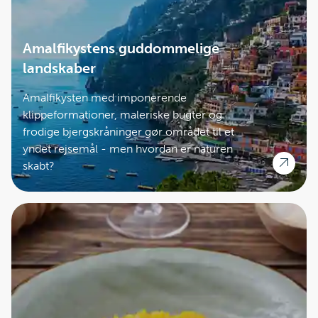
Amalfikystens guddommelige
landskaber
Amalfikysten med imponerende
klippeformationer, maleriske bugter og
frodige bjergskråninger gør området til et
yndet rejsemål - men hvordan er naturen
skabt?