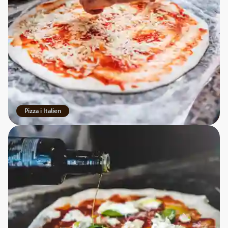
Pizza i Italien
Opskrift på en lækker margherita
Man sidder da og bliver lidt småsulten oven på sådan
en historie, så måske du skal en tur i køkkenet?