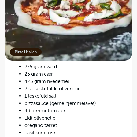
Du får i hvert fald en opskrift her på en superlækker
og simple Margherita:
Ingredienser
:
Pizza i Italien
275 gram vand
25 gram gær
425 gram hvedemel
2 spiseskefulde olivenolie
1 teskefuld salt
pizzasauce (gerne hjemmelavet)
4 blommetomater
Lidt olivenolie
oregano tørret
basilikum frisk