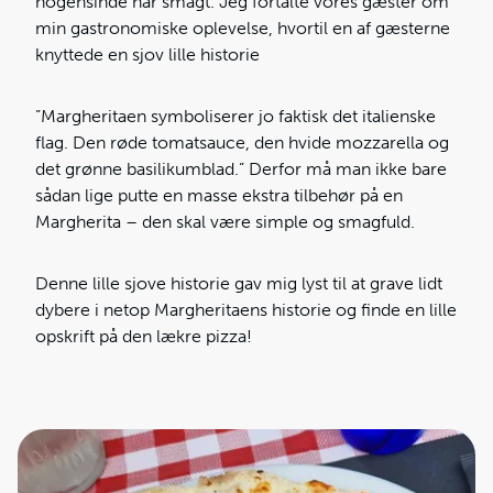
nogensinde har smagt. Jeg fortalte vores gæster om
min gastronomiske oplevelse, hvortil en af gæsterne
knyttede en sjov lille historie
”Margheritaen symboliserer jo faktisk det italienske
flag. Den røde tomatsauce, den hvide mozzarella og
det grønne basilikumblad.” Derfor må man ikke bare
sådan lige putte en masse ekstra tilbehør på en
Margherita – den skal være simple og smagfuld.
Denne lille sjove historie gav mig lyst til at grave lidt
dybere i netop Margheritaens historie og finde en lille
opskrift på den lækre pizza!