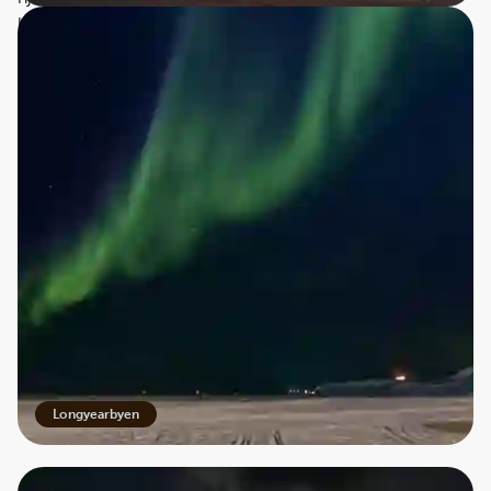
huse har store glasvinduer, og ekstra lys, der spreder
hygge i mørket. Vinteren er ikke altid eventyrland med
hvid sne - for mørket, frosten og det hårde klima kan
være en barsk omgang.
Den permanente mørke er tiden til at værne om de små
ting. En ekstra kop kaffe, indendørsaktiviteter og måske
tid til at lytte til sine egne fodtrin på gåture i sneen?
Skønne middage på fine dining restauranter eller en tur på
hundeslæde? Mørketiden er magisk - ofte med
øredøvende stilhed. Mørket er også som et lærred for
nordlyset, og er man heldig kan det opleves flere gange i
døgnet.
Longyearbyen