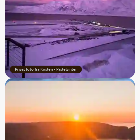
bløde pastelfarver af solens skær. Fra midten af marts kan
man igen se forskel på dag og nat. Tiden føles som en ny
begyndelse, som alle med længsel har ventet på. Himlen
har både orange, pink og blå farver - glimt af stråler fra
horisonten. Denne farverige tid er helt poetisk eller
spirituel – det er fantastisk igen at blive ført tilbage til
lyset.
Privat foto fra Kirsten - Pastelvinter