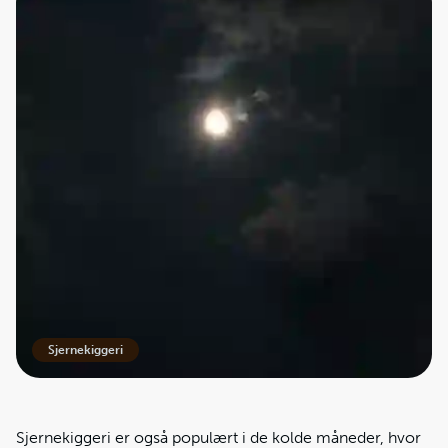
Sjernekiggeri
Sjernekiggeri er også populært i de kolde måneder, hvor