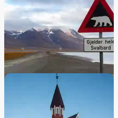
tilfælde i selvforsvar. En enkelt gang blev en bil stjålet,
men den blev hurtigt fundet igen - for der er kun 60 km
vej på Svalbard!
På snescooter er der jævnligt mulighed for at se en
isbjørn, og det er unægtelig fantastisk at se den i sine
naturlige omgivelser.
Livet på Svalbard
Blomster i det barske klima