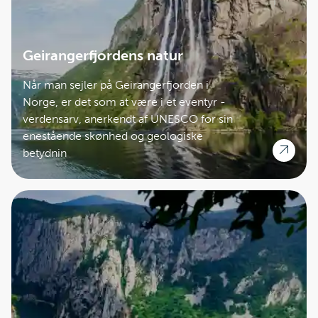
Geirangerfjordens natur
Når man sejler på Geirangerfjorden i
Norge, er det som at være i et eventyr -
verdensarv, anerkendt af UNESCO for sin
enestående skønhed og geologiske
betydnin