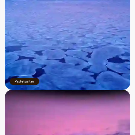
Pastelvinter
Pastelvinter
: Efter polarnætterne vender lyset tilbage til
Svalbard. Alle glæder sig til at vågne op fra den lange
nattesøvn, og til igen at kunne se de spektakulære
udendørs omgivelser. I nogle uger males hele Svalbard i