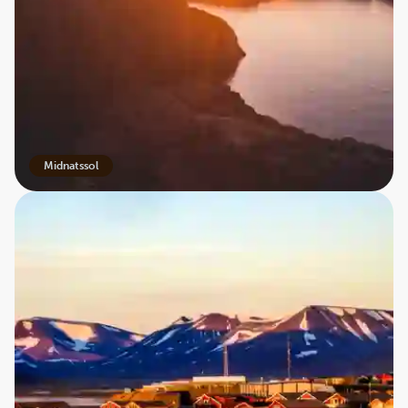
Pastelvinter
Midnatssol
Midnatssol
: Fra 20/4-22/8: Svalbards ekstreme
beliggenhed på toppen af verden giver nogle af jordens
længste perioder med kontinuerligt dagslys. I
sommermånederne er hele øgruppen døgnet rundt badet
i sollys. En oplivende tid, hvor Longyearbyen blomstre
med aktiviteter, og dyrelivet er aktivt. Af hensyn til
fuglelivet er det forbudt at have katte på Svalbard.