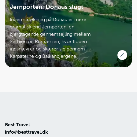
Jernporten: Donaus slugt
Ingen strækning på Donau er mere
dramatisk end Jernporten, en
bjergtagende gennemsejling mellem
Serbien og Rumænien, hvor floden
indsnævrer og skærer sig gennem
Karpaterne og Balkanbjergene.
Best Travel
info@besttravel.dk