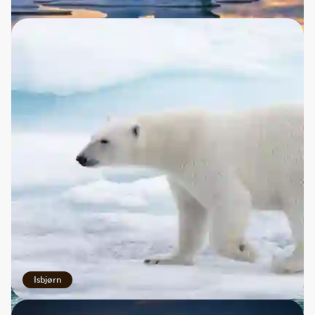
Midnatssol
Isbjørn