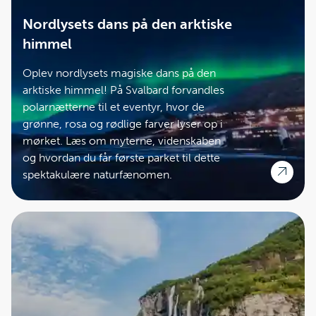
Nordlysets dans på den arktiske
himmel
Oplev nordlysets magiske dans på den
arktiske himmel! På Svalbard forvandles
polarnætterne til et eventyr, hvor de
grønne, rosa og rødlige farver lyser op i
mørket. Læs om myterne, videnskaben
og hvordan du får første parket til dette
spektakulære naturfænomen.