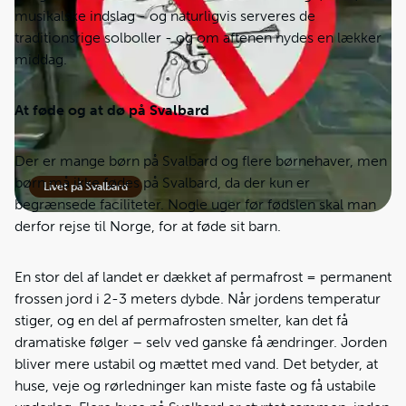
musikalske indslag - og naturligvis serveres de
traditionsrige solboller - og om aftenen nydes en lækker
middag.
At føde og at dø på Svalbard
Der er mange børn på Svalbard og flere børnehaver, men
børn må ikke fødes på Svalbard, da der kun er
Livet på Svalbard
begrænsede faciliteter. Nogle uger før fødslen skal man
derfor rejse til Norge, for at føde sit barn.
En stor del af landet er dækket af permafrost = permanent
frossen jord i 2-3 meters dybde. Når jordens temperatur
stiger, og en del af permafrosten smelter, kan det få
dramatiske følger – selv ved ganske få ændringer. Jorden
bliver mere ustabil og mættet med vand. Det betyder, at
huse, veje og rørledninger kan miste faste og få ustabile