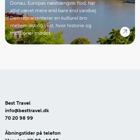
Donau, Europas næstlængste flod, har
altid været mere end bare end vandvej.
Den repræsenterer en kulturel bro
mellem øst og vest, hvor historie og
traditioner mødes.
Best Travel
info@besttravel.dk
70 20 98 99
Åbningstider på telefon