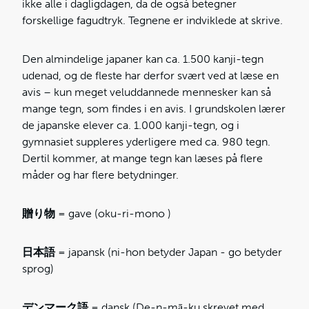
ikke alle i dagligdagen, da de også betegner
forskellige fagudtryk. Tegnene er indviklede at skrive.
Den almindelige japaner kan ca. 1.500 kanji-tegn
udenad, og de fleste har derfor svært ved at læse en
avis – kun meget veluddannede mennesker kan så
mange tegn, som findes i en avis. I grundskolen lærer
de japanske elever ca. 1.000 kanji-tegn, og i
gymnasiet suppleres yderligere med ca. 980 tegn.
Dertil kommer, at mange tegn kan læses på flere
måder og har flere betydninger.
贈り物
= gave (oku-ri-mono )
日本語
= japansk (ni-hon betyder Japan - go betyder
sprog)
デンマーク語
= dansk (De-n-mā-ku skrevet med