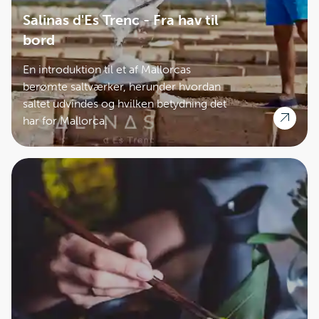
Salinas d'Es Trenc - Fra hav til
bord
En introduktion til et af Mallorcas
berømte saltværker, herunder hvordan
saltet udvindes og hvilken betydning det
har for Mallorca.