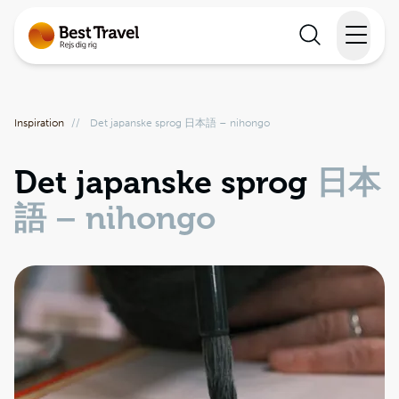
Rejser
Inspiration
//
Det japanske sprog 日本語 – nihongo
Lande
Det japanske sprog
日本
Rejsekalender
語 – nihongo
Inspiration
Information
Min Rejse