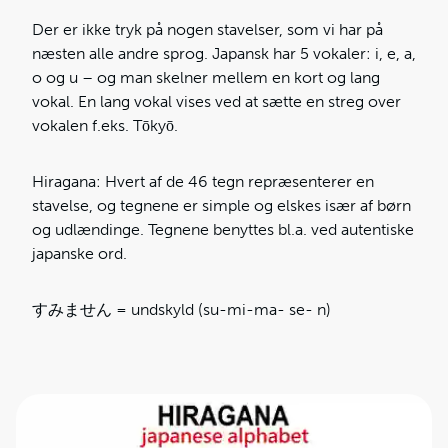
Der er ikke tryk på nogen stavelser, som vi har på
næsten alle andre sprog. Japansk har 5 vokaler: i, e, a,
o og u – og man skelner mellem en kort og lang
vokal. En lang vokal vises ved at sætte en streg over
vokalen f.eks. Tōkyō.
Hiragana: Hvert af de 46 tegn repræsenterer en
stavelse, og tegnene er simple og elskes især af børn
og udlændinge. Tegnene benyttes bl.a. ved autentiske
japanske ord.
すみません = undskyld (su-mi-ma- se- n)