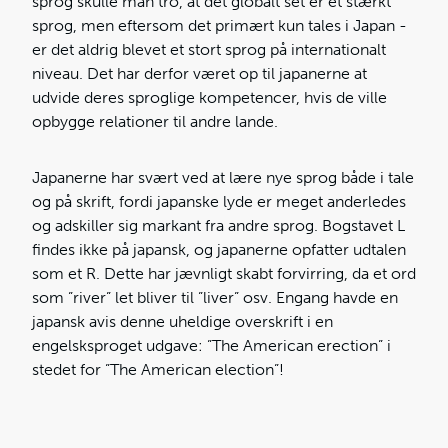
sprog skulle man tro, at det globalt set er et stærkt
sprog, men eftersom det primært kun tales i Japan -
er det aldrig blevet et stort sprog på internationalt
niveau. Det har derfor været op til japanerne at
udvide deres sproglige kompetencer, hvis de ville
opbygge relationer til andre lande.
Japanerne har svært ved at lære nye sprog både i tale
og på skrift, fordi japanske lyde er meget anderledes
og adskiller sig markant fra andre sprog. Bogstavet L
findes ikke på japansk, og japanerne opfatter udtalen
som et R. Dette har jævnligt skabt forvirring, da et ord
som ”river” let bliver til ”liver” osv. Engang havde en
japansk avis denne uheldige overskrift i en
engelsksproget udgave: ”The American erection” i
stedet for ”The American election”!