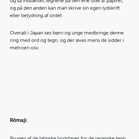
og så indsættes tegnene på den ene side af papiret,
og på den anden kan man skrive sin egen lydskrift
eller betydning af ordet.
Overalt i Japan ses børn og unge medbringe denne
ring med ord og tegn, og der øves mens de sidder i
metroen osv.
Rōmaji
Brugen af de latinske bogstaver for de japanske tegn