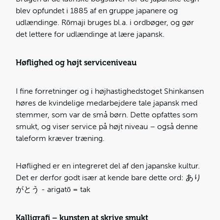
blev opfundet i 1885 af en gruppe japanere og
udlændinge. Rōmaji bruges bl.a. i ordbøger, og gør
det lettere for udlændinge at lære japansk.
Høflighed og højt serviceniveau
I fine forretninger og i højhastighedstoget Shinkansen
høres de kvindelige medarbejdere tale japansk med
stemmer, som var de små børn. Dette opfattes som
smukt, og viser service på højt niveau – også denne
taleform kræver træning.
Høflighed er en integreret del af den japanske kultur.
Det er derfor godt især at kende bare dette ord: あり
がとう - arigatō = tak
Kalligrafi – kunsten at skrive smukt