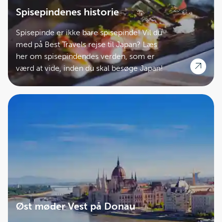
Spisepindenes historie
Spisepinde er ikke bare spisepinde! Vil du
med på Best Travels rejse til Japan? Læs
her om spisepindendes verden, som er
værd at vide, inden du skal besøge Japan!
Øst møder Vest på Donau