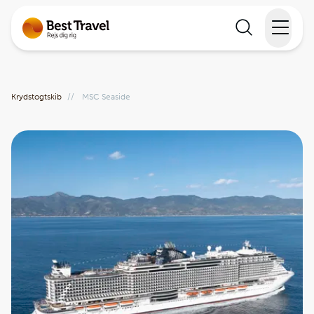
Rejser
Krydstogtskib
//
MSC Seaside
Lande
Rejsekalender
Inspiration
Information
Min Rejse