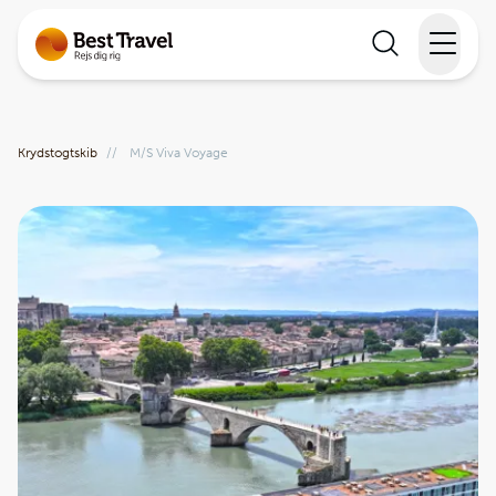
Rejser
Krydstogtskib
//
M/S Viva Voyage
Lande
Rejsekalender
Inspiration
Information
Min Rejse