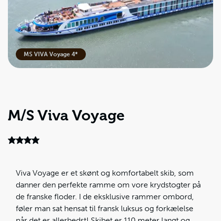
MS VIVA Voyage 4*
M/S Viva Voyage
Viva Voyage er et skønt og komfortabelt skib, som
danner den perfekte ramme om vore krydstogter på
de franske floder. I de eksklusive rammer ombord,
føler man sat hensat til fransk luksus og forkælelse
når det er allerbedst! Skibet er 110 meter langt og