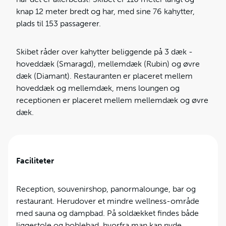
knap 12 meter bredt og har, med sine 76 kahytter,
plads til 153 passagerer.
Skibet råder over kahytter beliggende på 3 dæk -
hoveddæk (Smaragd), mellemdæk (Rubin) og øvre
dæk (Diamant). Restauranten er placeret mellem
hoveddæk og mellemdæk, mens loungen og
receptionen er placeret mellem mellemdæk og øvre
dæk.
Faciliteter
Reception, souvenirshop, panormalounge, bar og
restaurant. Herudover et mindre wellness-område
med sauna og dampbad. På soldækket findes både
liggestole og boblebad, hvorfra man kan nyde