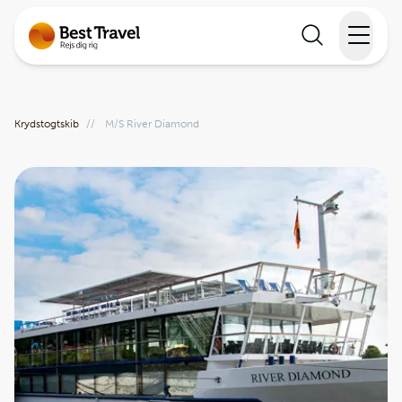
Rejser
Krydstogtskib
//
M/S River Diamond
Lande
Rejsekalender
Inspiration
Information
Min Rejse