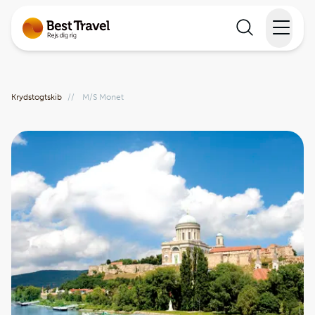
Rejser
Krydstogtskib
//
M/S Monet
Lande
Rejsekalender
Inspiration
Information
Min Rejse