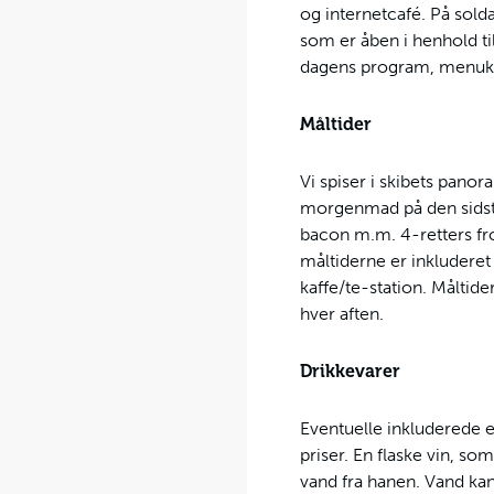
og internetcafé. På sold
som er åben i henhold ti
dagens program, menuko
Måltider
Vi spiser i skibets pan
morgenmad på den sidste
bacon m.m. 4-retters fro
måltiderne er inkluderet 
kaffe/te-station. Måltid
hver aften.
Drikkevarer
Eventuelle inkluderede el
priser. En flaske vin, so
vand fra hanen. Vand ka