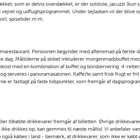
ækket, som er delvis overdækket, er der solstole, jacuzzi (kun s
l vejret og udflugtsprogrammet. Under sejladsen vil der blive
rt, spisetider m.m.
oramarestaurant. Pensionen begynder med aftensmad på første d
 dag. Måltiderne på skibet inkluderer morgenmadsbuffet med s
kost med en kombination af buffet og bordservering. 4-retters
og serveres i panoramasalonen. Kaffe/te samt frisk frugt er frit 
erne er fastlagt på faste tidspunkter, som fremgår af dagsprogr
ler tilkøbte drikkevarer fremgår af billetten. Øvrige drikkevarer
m ikke drikkes op, kan gemmes til næste måltid. Vi anbefaler van
n også købes i land - bemærk, at drikkevarer, som ikke er køb