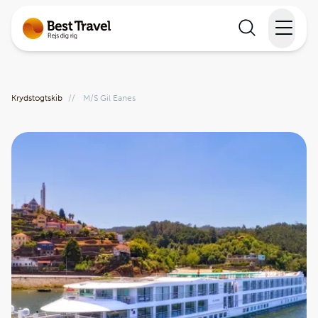
Rejser
Krydstogtskib
//
M/S Gil Eanes
Lande
Rejsekalender
Inspiration
Information
Min Rejse