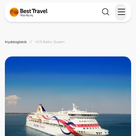
Rejser
Krydstogtskib
//
M/S Baltic Queen
Lande
Rejsekalender
Inspiration
Information
Min Rejse