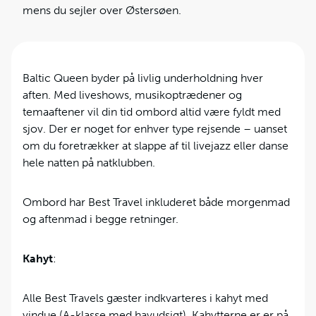
mens du sejler over Østersøen.
Baltic Queen byder på livlig underholdning hver
aften. Med liveshows, musikoptrædener og
temaaftener vil din tid ombord altid være fyldt med
sjov. Der er noget for enhver type rejsende – uanset
om du foretrækker at slappe af til livejazz eller danse
hele natten på natklubben.
Ombord har Best Travel inkluderet både morgenmad
og aftenmad i begge retninger.
Kahyt
:
Alle Best Travels gæster indkvarteres i kahyt med
vindue (A-klasse med havudsigt). Kahytterne er er på