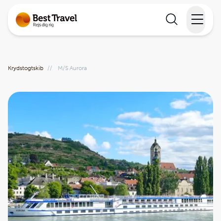
Rejser
Krydstogtskib
//
M/S Aurora
Lande
Rejsekalender
Inspiration
Information
Min Rejse