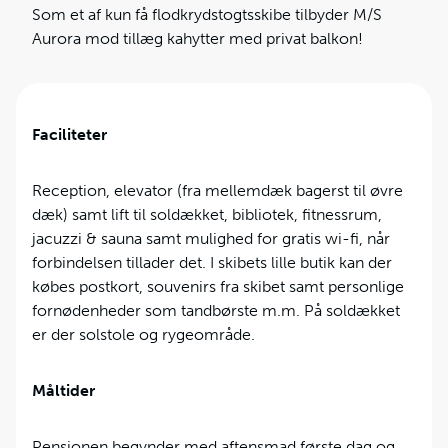
Som et af kun få flodkrydstogtsskibe tilbyder M/S
Aurora mod tillæg kahytter med privat balkon!
Faciliteter
Reception, elevator (fra mellemdæk bagerst til øvre
dæk) samt lift til soldækket, bibliotek, fitnessrum,
jacuzzi & sauna samt mulighed for gratis wi-fi, når
forbindelsen tillader det. I skibets lille butik kan der
købes postkort, souvenirs fra skibet samt personlige
fornødenheder som tandbørste m.m. På soldækket
er der solstole og rygeområde.
Måltider
Pensionen begynder med aftensmad første dag og