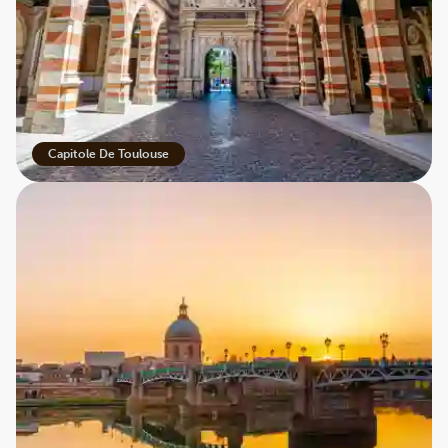
Capitole De Toulouse
Kender du farvernes by?
Lyserød, pastelblå og violet har siden middelalderen
domineret den sydfranske by Toulouse. Farverne i
gadebilledet, på husfacader og i byens logo kan ingen
komme uden om.
De tre farver repræsenterer på hver sin måde en del af
Frankrigs fjerdestørste by, som ligger lunt mellem
Middelhavet og Atlanterhavet.