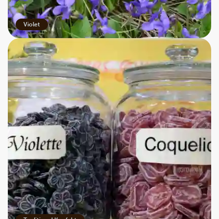
Violet
Violette de Toulouse
Den skrøbelige velduftende, dobbeltblomstrende viol
tilhører arten Viola odorata. Blomstens dybe lilla farve,
sødlige og intense duft har gjort den populær i
parfumeindustrien – men blomsten er også spiselig og
bruges i konfekture og marmelader.
Violen blomster fra december til marts og har en særlig
betydning, fordi den lyser op i vintermånederne.
Siden 1800-tallet har violen været Toulouses by-blomst,