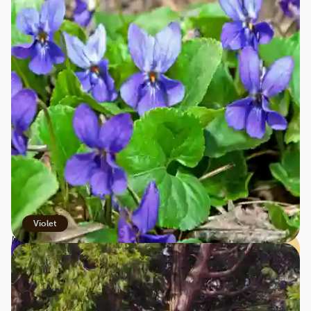
På grund af en plantesygdom uddøde violindustrien
næsten helt i 1970’erne, men heldigvis lykkedes det
forskere at genoplive blomsten. Uden for byen findes
store drivhuse med violer, og hvert år i slutningen af
februar hædrer byen den fine blomst med en ”violfest”.
Overalt kan man finde spor af Toulouses identitet f.eks. i
butikkerne:
Jardin des Plantes - byparken, der både er botanisk have
og Toulouses rekreative oase, hvor man kan opleve
planten.
Iskold Violetdrik
Violet
Maison de la Violette – på en smuk pram fortøjet ved
Canal du Midi træder man ind i et lilla univers. En verden
med specialprodukter fremstillet af violer: sirup, slik, te,
skønhedsprodukter, likør, parfumer, duftelys, håndlavede
kunstgenstande osv.