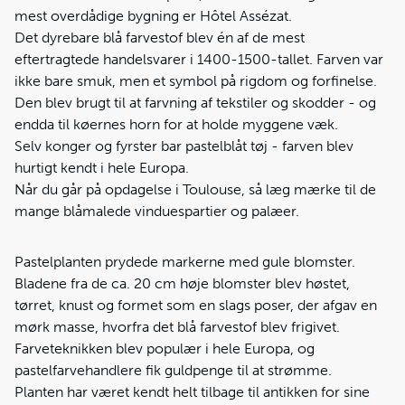
mest overdådige bygning er Hôtel Assézat.
Det dyrebare blå farvestof blev én af de mest
eftertragtede handelsvarer i 1400-1500-tallet. Farven var
ikke bare smuk, men et symbol på rigdom og forfinelse.
Den blev brugt til at farvning af tekstiler og skodder - og
endda til køernes horn for at holde myggene væk.
Selv konger og fyrster bar pastelblåt tøj - farven blev
hurtigt kendt i hele Europa.
Når du går på opdagelse i Toulouse, så læg mærke til de
mange blåmalede vinduespartier og palæer.
Pastelplanten prydede markerne med gule blomster.
Bladene fra de ca. 20 cm høje blomster blev høstet,
tørret, knust og formet som en slags poser, der afgav en
mørk masse, hvorfra det blå farvestof blev frigivet.
Farveteknikken blev populær i hele Europa, og
pastelfarvehandlere fik guldpenge til at strømme.
Planten har været kendt helt tilbage til antikken for sine