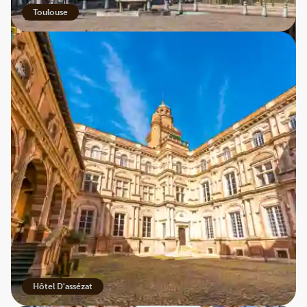
Toulouse
Rue Du Taur
La Ville Rose – den lyserøde by
Når man bevæger sig rundt i Toulouse, opleves byen i
nuancer fra lys orange til rosa, fra mørkebrun til rød -
afhængig af lyset og årstiden. Den lyserøde farve fortæller
historien om byen, som er bygget af rosafarvet ler. Når
man ser de lyserøde murstensfacader og blåmalede
skodder, går man i virkeligheden midt i et historisk
farveeventyr. Ser man solens gyldne stråler reflektere i
husfacadernes rosagyldne teglsten, forstår man, hvorfor
byen kaldes La Villa Rose.
Hôtel D'assézat