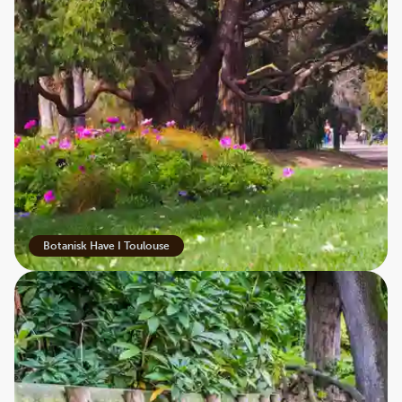
Violen er forbundet med ydmyghed, kærlighed og
nostalgi. Blomsten indgår i mange kulturelle
arrangementer.
Toulouses farvefortælling er vævet ind i byens historie,
arkitektur og sjæl. Velfortjent kåret til TOP CITY i 2025.
Og ved du, hvad det bedste er? Du kan opleve byen på
Best Travels nye rejse til Pyrenæerne, hvor vi både
besøger Spanien, Andorra og Frankrig.
Violet og æg
Botanisk Have I Toulouse