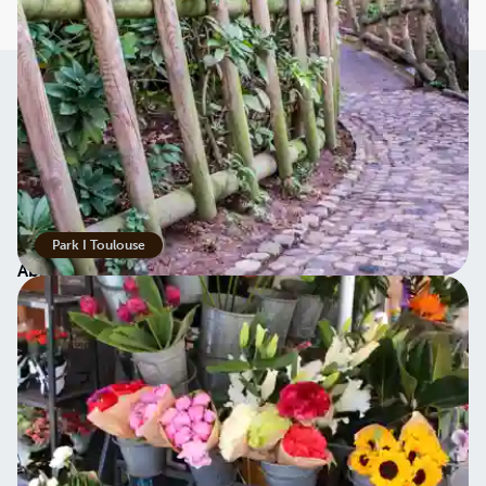
Best Travel
info@besttravel.dk
70 20 98 99
Park I Toulouse
Åbningstider på telefon
Man-tor: 09.00 - 16.00
Fredag: 09.00-15.00
Weekend/helligdage: Lukket
Nyhedsbrev
Om Best Travel
Information
Presse
Job hos Best Travel
Køb et gavekort