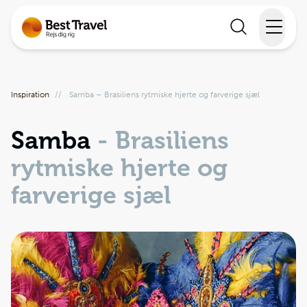
Rejser
Inspiration
//
Samba – Brasiliens rytmiske hjerte og farverige sjæl
Lande
Samba
- Brasiliens
Rejsekalender
rytmiske hjerte og
Inspiration
farverige sjæl
Information
Min Rejse