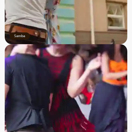
Samba
Samba
Oplev sambaens magi med Best Travel
At opleve samba i Brasilien er ikke kun at se en dans – det
er at blive en del af en kultur, hvor rytme, musik og
bevægelse binder folk sammen. På vores rundrejse får du
mulighed for at opleve denne magi helt tæt på – og det er
svært ikke at blive revet med af både rytmen og
stemningen.
Så tag med Best Travel til Brasilien og mærk, hvordan