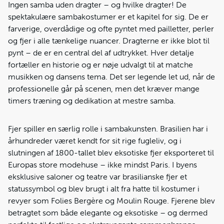
Ingen samba uden dragter – og hvilke dragter! De
spektakulære sambakostumer er et kapitel for sig. De er
farverige, overdådige og ofte pyntet med pailletter, perler
og fjer i alle tænkelige nuancer. Dragterne er ikke blot til
pynt – de er en central del af udtrykket. Hver detalje
fortæller en historie og er nøje udvalgt til at matche
musikken og dansens tema. Det ser legende let ud, når de
professionelle går på scenen, men det kræver mange
timers træning og dedikation at mestre samba.
Fjer spiller en særlig rolle i sambakunsten. Brasilien har i
århundreder været kendt for sit rige fugleliv, og i
slutningen af 1800-tallet blev eksotiske fjer eksporteret til
Europas store modehuse – ikke mindst Paris. I byens
eksklusive saloner og teatre var brasilianske fjer et
statussymbol og blev brugt i alt fra hatte til kostumer i
revyer som Folies Bergère og Moulin Rouge. Fjerene blev
betragtet som både elegante og eksotiske – og dermed