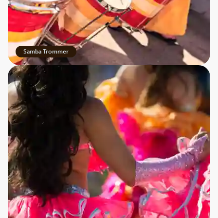
Samba Trommer
Karneval – sambaens højdepunkt
Det hele kulminerer hvert år i det verdensberømte
karneval i Rio de Janeiro – et af de største og mest
spektakulære festligheder i hele verden. Her forvandles
byens gader til ét stort dansegulv, hvor tusindvis af
sambadansere i glitrende kostumer optræder med
imponerende koreografier og smittende energi. En
folkefest uden lige.
Hver sambaskole konkurrerer om at levere det mest