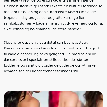
perfekte til festlige og ekstravagante sammenhænge.
Denne historiske fjerhandel skabte en kulturel forbindelse
mellem Brasilien og den europæiske fascination af det
tropiske. I dag bruges der dog ofte kunstige fjer i
sambakostumer – både af hensyn til dyrevelfærd og for at
sikre lethed og holdbarhed i de store parader.
Skoene er også en vigtig del af sambaens æstetik.
Kvindernes dansesko har ofte en lille hæl og er designet
til både elegance og bevægelighed. De professionelle
dansere øver i specialfremstillede sko, der støtter
fødderne og samtidig tillader de glidende og rytmiske
bevægelser, der kendetegner sambaens stil.