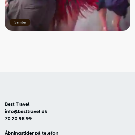
hjertet slår i takt med sambaens rytme. For nok kender du
dansen fra fjernsynet – men intet slår følelsen af at stå
midt i den, omgivet af farver, musik og ægte livsglæde.
Samba
Best Travel
info@besttravel.dk
70 20 98 99
Åbningstider på telefon