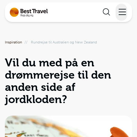
Rejser
Inspiration
//
Rundrejse til Australien og New Zealand
Lande
Vil du med på en
Rejsekalender
drømmerejse til den
Inspiration
anden side af
Information
jordkloden?
Min Rejse