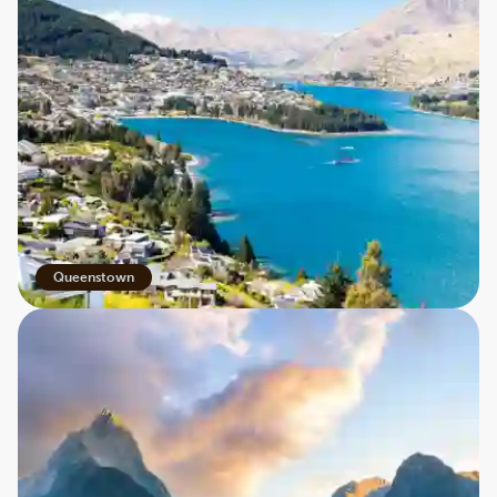
Queenstown
Rejsen fortsætter til New Zealand, hvor naturen bliver
grøn, frodig og dramatisk. I Queenstown, landets
eventyrhovedstad, danner bjerge og søer en næsten
drømmeagtig kulisse.