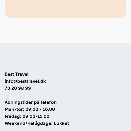
New Zealand:
Alle rejsende skal desuden udfylde en New Zealand
Traveller Declaration inden ankomst.
Newzealænderne – ofte kaldet kiwier – er
NZeTA søges på den officielle hjemmeside:
kendt for deres venlige, afslappede og
https://nzeta.immigration.govt.nz/
uformelle omgangsform.
New Zealand Traveller Declaration udfyldes på den
Man hilser som regel med et håndtryk og
officielle hjemmeside:
sætter pris på høflighed og punktlighed.
https://www.travellerdeclaration.govt.nz/
Respekten for naturen er stor. Efterlad
derfor altid steder, som du fandt dem, og
Singapore
: Danske statsborgere skal ikke søge om
følg anvisninger i nationalparker og
Best Travel
visum ved turistophold i Singapore.
naturområder.
info@besttravel.dk
Maorikulturen er en vigtig del af hverdagen i
70 20 98 99
New Zealand. Ved besøg på marae
(maoriernes forsamlingssteder) og andre
Åbningstider på telefon
steder med kulturel betydning bør man
Man-tor: 09.00 - 16.00
følge guidernes anvisninger og vise respekt.
Fredag: 09.00-15.00
Tag skoene af, hvis værten gør det, eller hvis
Weekend/helligdage: Lukket
du bliver bedt om det. Det er almindeligt i