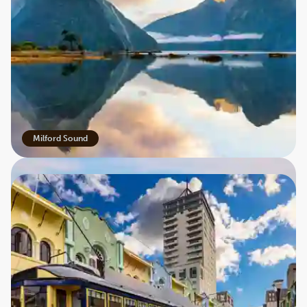
En heldagstur til Milford Sound er et af rejsens absolutte
højdepunkter, hvor vi sejler gennem den imponerende
fjord omgivet af stejle klippesider og brusende vandfald.
I Mount Cook National Park oplever vi landets højeste
bjerg midt i en storslået og uberørt natur.
Milford Sound