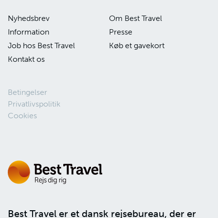
mange hjem.
Nyhedsbrev
Om Best Travel
Newzealænderne er beskedne af natur og
Information
sætter pris på en uformel og ligefrem
Presse
omgangstone.
Job hos Best Travel
Køb et gavekort
Kontakt os
Singapore:
Singapore er kendt for sine mange regler,
Betingelser
som er med til at holde byen ren og
Privatlivspolitik
velfungerende. Overtrædelse kan medføre
Cookies
bøder.
Smid aldrig affald på gaden.
Tyg ikke tyggegummi.
Det er ikke tilladt at spise eller drikke i
offentlige transportmidler.
Ryg kun i de særligt afmærkede
rygeområder.
Husk altid at skylle ud efter toiletbesøg –
Best Travel er et dansk rejsebureau, der er