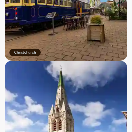
Mount Cook National Park
Christchurch
I Christchurch møder vi en spændende blanding af
historie og moderne byfornyelse, inden vi når Rotorua –
et fascinerende område kendt for sin geotermiske
aktivitet og stærke maorikultur. Du kan også se frem til en
afslappende sejltur til øen Waiheke med bølgende
vinmarker og smagfulde vine, inden rejsen afrundes i
Auckland, hvor storbyliv og naturskønne omgivelser
smukt smelter sammen.