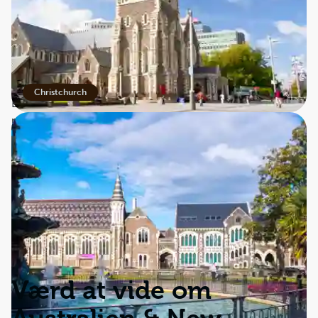
Efter en rejse fyldt med kontraster, store indtryk og
uforglemmelige øjeblikke vender du hjem med kufferten
fuld af minder for livet.
Christchurch
En klassisk rundrejse Down Under til nogle af verdens
mest elskede destinationer.
Værd at vide om